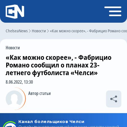
Регистрация
Войти
ChelseaNews
Главная
Новости
«Как можно скорее», - Фабрицио Романо соо
Новости
Новости
Чат
«Как можно скорее», - Фабрицио
Трансферы
Романо сообщил о планах 23-
летнего футболиста «Челси»
Слухи
8.06.2022, 13:30
История Челси
Автор статьи
Статистика
Календарь игр
Состав команды
Поиск по сайту