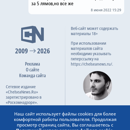
за 5 лямов,но все же
8 июня 2022 15:29
Веб-сайт может содержать
материалы 18+
При использовании
материалов сайта
2009
2026
необходимо указывать
гиперссылку на
Реклама
https://chelseanews.ru/.
О сайте
Команда сайта
Сетевое издание
«ChelseaNews.Ru»
зарегистрировано в
«Роскомнадзоре».
Лорс Амачиев
Номер свидетельства ЭЛ №
Наш сайт использует файлы cookies для более
Основатель сайта
ФС 77 – 87138.
комфортной работы пользователя. Продолжая
admin@chelseanews.ru
просмотр страниц сайта, Вы соглашаетесь с
https://www.linkedin.com/