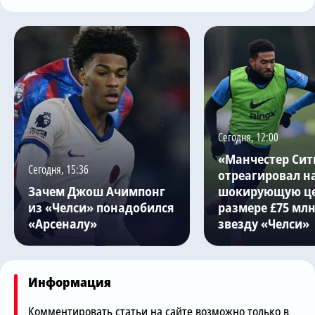
Сегодня, 12:00
«Манчестер Сит
Сегодня, 15:36
отреагировал н
Зачем Джош Ачимпонг
шокирующую це
из «Челси» понадобился
размере £75 млн
«Арсеналу»
звезду «Челси»
Информация
Комментировать статьи на сайте возможно только в