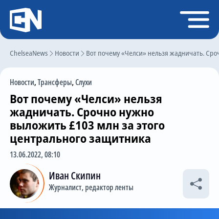
Регистрация
Войти
ChelseaNews
Главная
Новости
Вот почему «Челси» нельзя жадничать. Сро
Новости
Новости
,
Трансферы
,
Слухи
Чат
Вот почему «Челси» нельзя
Трансферы
жадничать. Срочно нужно
выложить £103 млн за этого
Слухи
центрального защитника
История Челси
13.06.2022, 08:10
Статистика
Иван Скипин
Календарь игр
Журналист, редактор ленты
Состав команды
Поиск по сайту