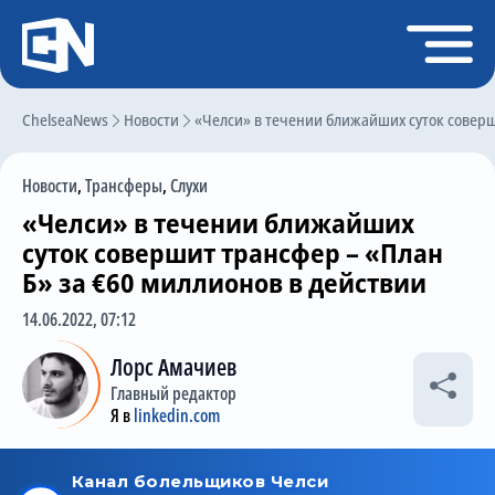
Регистрация
Войти
ChelseaNews
Главная
Новости
«Челси» в течении ближайших суток соверш
Новости
Новости
,
Трансферы
,
Слухи
Чат
«Челси» в течении ближайших
Трансферы
суток совершит трансфер – «План
Б» за €60 миллионов в действии
Слухи
14.06.2022, 07:12
История Челси
Лорс Амачиев
Статистика
Главный редактор
Календарь игр
Я в
linkedin.com
Состав команды
Поиск по сайту