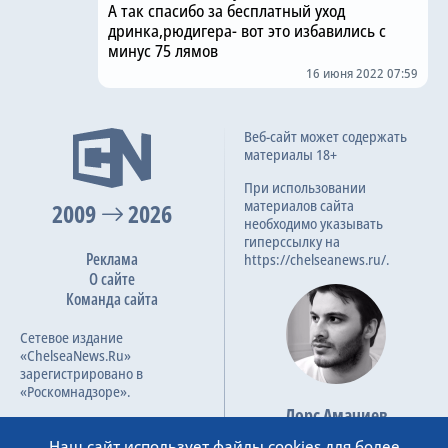
А так спасибо за бесплатный уход
дринка,рюдигера- вот это избавились с
минус 75 лямов
16 июня 2022 07:59
Веб-сайт может содержать
материалы 18+
При использовании
материалов сайта
2009
2026
необходимо указывать
гиперссылку на
Реклама
https://chelseanews.ru/.
О сайте
Команда сайта
Сетевое издание
«ChelseaNews.Ru»
зарегистрировано в
«Роскомнадзоре».
Лорс Амачиев
Номер свидетельства ЭЛ №
Основатель сайта
ФС 77 – 87138.
Наш сайт использует файлы cookies для более