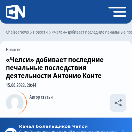
Регистрация
Войти
ChelseaNews
Главная
Новости
«Челси» добивает последние печальные пос
Новости
Новости
Чат
«Челси» добивает последние
Трансферы
печальные последствия
деятельности Антонио Конте
Слухи
15.06.2022, 20:44
История Челси
Автор статьи
Статистика
Календарь игр
Состав команды
Поиск по сайту