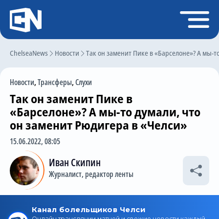
Регистрация
Войти
ChelseaNews
Главная
Новости
Так он заменит Пике в «Барселоне»? А мы-т
Новости
Новости
,
Трансферы
,
Слухи
Чат
Так он заменит Пике в
Трансферы
«Барселоне»? А мы-то думали, что
он заменит Рюдигера в «Челси»
Слухи
15.06.2022, 08:05
История Челси
Иван Скипин
Статистика
Журналист, редактор ленты
Календарь игр
Состав команды
Поиск по сайту