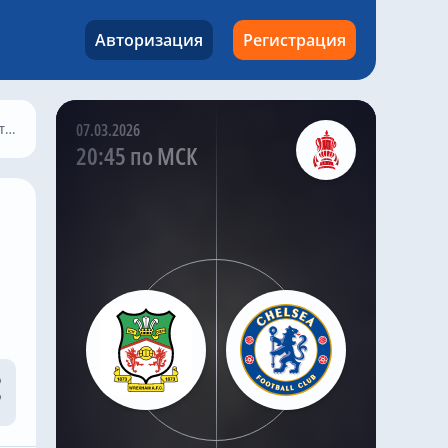
попросить об аренде.
Авторизация
Регистрация
Kazak
,
Вчера в 22:27
Мало Густо полон
решимости покинуть
«Челси».
ть
07.03.2026
«Пари Сен-Жермен» —
20:45 по МСК
последняя команда,
проявившая интерес к
Gusto. Ранее летом
сообщалось, что
«Манчестер Сити»
также заинтересован в
Gusto .
Саймон Филлипс в
своей программе Si
Phillips Talks Chelsea
заявил , что ПСЖ хочет
подписать этого
правого защитника до
закрытия