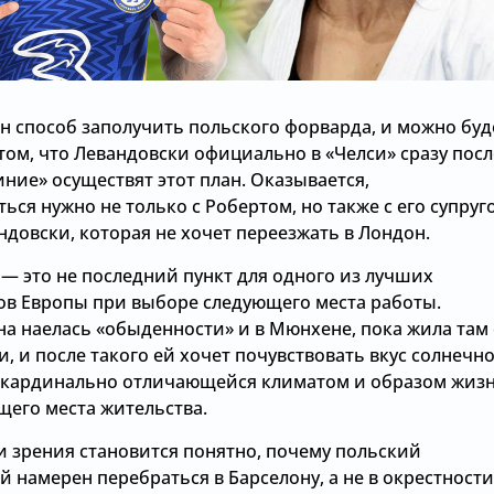
ин способ заполучить польского форварда, и можно буд
том, что Левандовски официально в «Челси» сразу посл
синие» осуществят этот план. Оказывается,
ься нужно не только с Робертом, но также с его супруг
довски, которая не хочет переезжать в Лондон.
 — это не последний пункт для одного из лучших
в Европы при выборе следующего места работы.
на наелась «обыденности» и в Мюнхене, пока жила там 
, и после такого ей хочет почувствовать вкус солнечн
 кардинально отличающейся климатом и образом жиз
щего места жительства.
и зрения становится понятно, почему польский
 намерен перебраться в Барселону, а не в окрестности