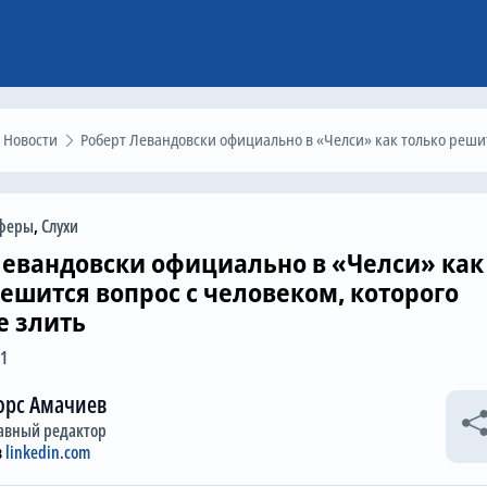
Новости
Роберт Левандовски официально в «Челси» как только решится вопрос с человеком, которого лучше не зли
феры
,
Слухи
Левандовски официально в «Челси» как
решится вопрос с человеком, которого
е злить
31
орс Амачиев
авный редактор
в
linkedin.com