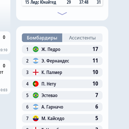
15
Лидс Юнайтед
29
37:48
31
0
Бомбардиры
Ассистенты
17
1
Ж. Педро
20:10
11
2
Э. Фернандес
0
10
ет
3
К. Палмер
10
4
П. Нету
10:03
7
5
Эстевао
6
6
А. Гарначо
5
7
М. Кайседо