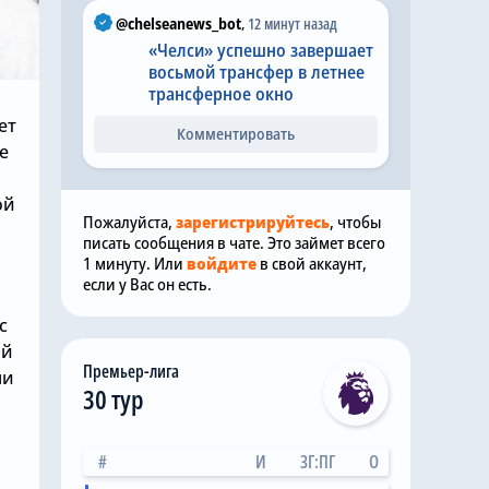
@chelseanews_bot
,
12 минут назад
«Челси» успешно завершает
восьмой трансфер в летнее
трансферное окно
ет
Комментировать
е
ой
Пожалуйста,
зарегистрируйтесь
, чтобы
писать сообщения в чате. Это займет всего
1 минуту. Или
войдите
в свой аккаунт,
если у Вас он есть.
с
ой
Премьер-лига
ни
30 тур
#
И
ЗГ:ПГ
О