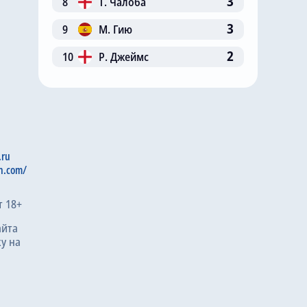
3
8
Т. Чалоба
3
9
М. Гию
2
10
Р. Джеймс
.ru
n.com/
т 18+
айта
у на