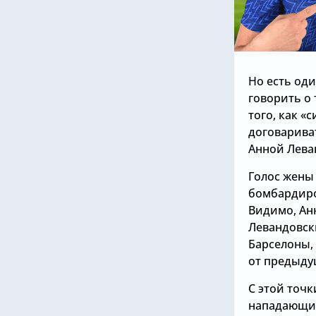
Но есть од
говорить о 
того, как «
договариват
Анной Леван
Голос жены
бомбардиро
Видимо, Ан
Левандовски
Барселоны,
от предыду
С этой точк
нападающий