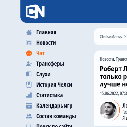
Главная
ChelseaNews
Новости
Чат
Новости
,
Транс
Трансферы
Роберт 
Слухи
только 
лучше н
История Челси
15.06.2022, 07:
Статистика
Календарь игр
Л
Гл
Состав команды
Я 
Поиск по сайту