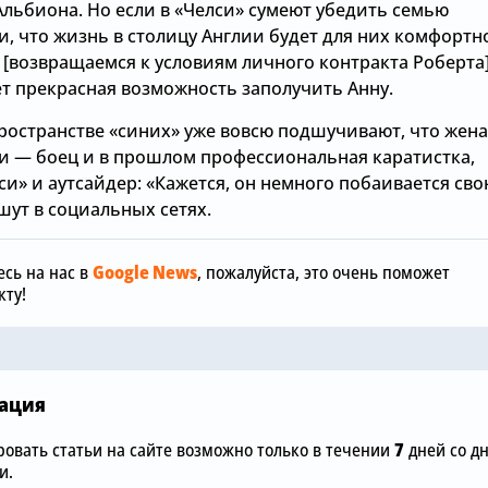
Альбиона. Но если в «Челси» сумеют убедить семью
и, что жизнь в столицу Англии будет для них комфортн
 [возвращаемся к условиям личного контракта Роберта]
ет прекрасная возможность заполучить Анну.
пространстве «синих» уже вовсю подшучивают, что жена
и — боец и в прошлом профессиональная каратистка,
Вчера, 17:01
си» и аутсайдер: «Кажется, он немного побаивается св
Сегодня, 05:26
шут в социальных сетях.
Хватит пок
«Челси» успешно
вингеров: «
завершает восьмой
будет подп
сь на нас в
Google News
, пожалуйста, это очень поможет
трансфер в летнее
фланговых
ту!
трансферное окно
этим летом
ация
овать статьи на сайте возможно только в течении
7
дней со д
и.