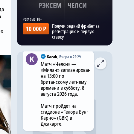
РЭКСЕМ
ЧЕЛСИ
трансферного окна.
да
И, по словам
а
журналиста, как и Энцо
Получи редкий фрибет за
10 000 Р
Фернандес, Густо
ее
регистрацию и первую
намерен покинуть
ставку
«Челси» .
Kazak
,
Вчера в 22:29
Матч «Челси» —
«Милан» запланирован
на 13:00 по
британскому летнему
времени в субботу, 8
августа 2026 года.
Матч пройдет на
стадионе «Гелора Бунг
Карно» (GBK) в
Джакарте.