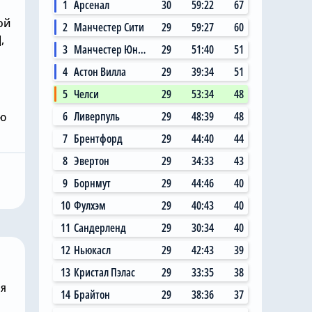
1
Арсенал
30
59:22
67
ой
2
Манчестер Сити
29
59:27
60
,
3
Манчестер Юнайтед
29
51:40
51
4
Астон Вилла
29
39:34
51
5
Челси
29
53:34
48
6
Ливерпуль
29
48:39
48
ою
Вчера, 12:00
упать
7
Брентфорд
29
44:40
44
Челси» не
«Челси» не собирается
8
Эвертон
29
34:33
43
исывать
покупать нового вратаря,
9
Борнмут
29
44:46
40
 нападающих
и доволен Робертом
Санчесом
10
Фулхэм
29
40:43
40
11
Сандерленд
29
30:34
40
12
Ньюкасл
29
42:43
39
13
Кристал Пэлас
29
33:35
38
ня
14
Брайтон
29
38:36
37