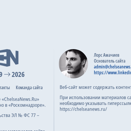
Лорс Амачиев
Основатель сайта
admin@chelseanews
9
2026
https://www.linkedi
Веб-сайт может содержать контен
такты
Команда сайта
При использовании материалов с
е «ChelseaNews.Ru»
необходимо указывать гиперссылк
но в «Роскомнадзоре».
https://chelseanews.ru/
ьства ЭЛ № ФС 77 –