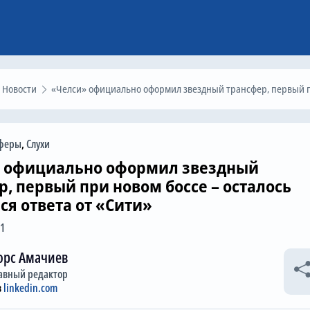
Новости
«Челси» официально оформил звездный трансфер, первый при новом боссе – осталось дождаться ответа от «Сити
феры
,
Слухи
 официально оформил звездный
р, первый при новом боссе – осталось
ся ответа от «Сити»
11
орс Амачиев
авный редактор
в
linkedin.com