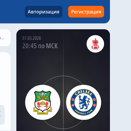
«Челси» возобновил
переговоры с «Кристал
Авторизация
Регистрация
Пэлас» о возможном
переходе
высококлассного
полузащитника Адама
Уортона, продолжая
»
07.03.2026
поиски долгосрочного
20:45 по МСК
усиления в центре
поля.
По словам хорошо
информированного
инсайдера «Челси»
Саймона Филлипса,
«синие» возобновили
переговоры с «Кристал
Пэлас», пытаясь
изучить возможность
подписания контракта
с игроком сборной
Англии до закрытия
трансферного окна.