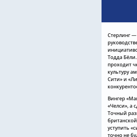
Стерлинг — 
руководстве
инициативо
Тодда Бёли
проходит че
культуру а
Сити» и «Л
конкуренто
Вингер «Ма
«Челси», а 
Точный разм
британской
уступить «с
точно не б