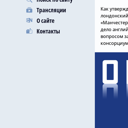
Как утверж
Трансляции
лондонский
О сайте
«Манчестер 
дело англий
Контакты
вопросом з
консорциума