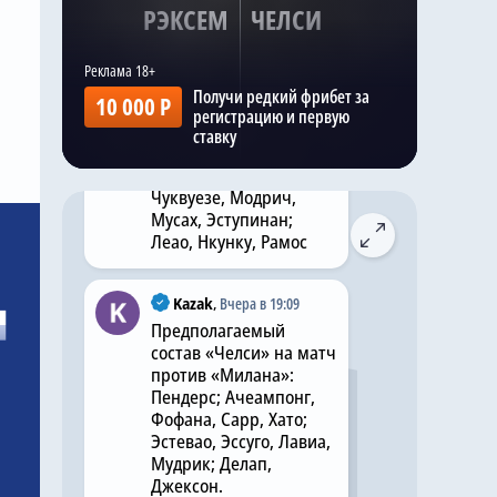
РЭКСЕМ
ЧЕЛСИ
Kazak
,
Вчера в 19:08
Прогнозируемый
Получи редкий фрибет за
10 000 Р
состав «Милана» на
регистрацию и первую
матч с «Челси»:
ставку
Терраччано; Томори,
Габбия, Павлович;
Чуквуезе, Модрич,
Мусах, Эступинан;
Леао, Нкунку, Рамос
Kazak
,
Вчера в 19:09
Предполагаемый
состав «Челси» на матч
против «Милана»:
Пендерс; Ачеампонг,
Фофана, Сарр, Хато;
Эстевао, Эссуго, Лавиа,
Мудрик; Делап,
Джексон.