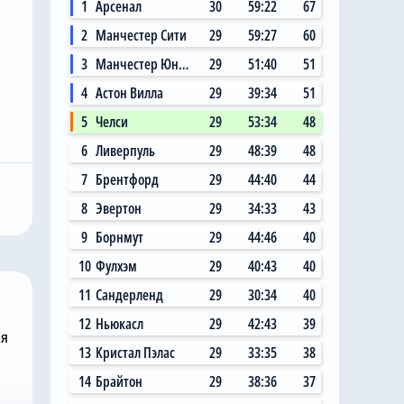
1
Арсенал
30
59:22
67
2
Манчестер Сити
29
59:27
60
3
Манчестер Юнайтед
29
51:40
51
4
Астон Вилла
29
39:34
51
Вчера, 11:14
5
Челси
29
53:34
48
 Сити»
Главный любитель
6
Ливерпуль
29
48:39
48
ал на
«привозов» в «Челси»
7
Брентфорд
29
44:40
44
ю цену в
рад, что он теперь не
 млн за звезду
самый «старый дядя» в
8
Эвертон
29
34:33
43
клубе
9
Борнмут
29
44:46
40
10
Фулхэм
29
40:43
40
11
Сандерленд
29
30:34
40
12
Ньюкасл
29
42:43
39
ня
13
Кристал Пэлас
29
33:35
38
14
Брайтон
29
38:36
37