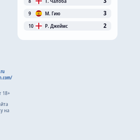
3
8
Т. Чалоба
3
9
М. Гию
2
10
Р. Джеймс
.ru
n.com/
т 18+
айта
у на