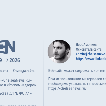
Лорс Амачиев
Основатель сайта
admin@chelseanews
9
2026
https://www.linkedi
Веб-сайт может содержать контен
такты
Команда сайта
При использовании материалов с
е «ChelseaNews.Ru»
необходимо указывать гиперссылк
но в «Роскомнадзоре».
https://chelseanews.ru/
ьства ЭЛ № ФС 77 –