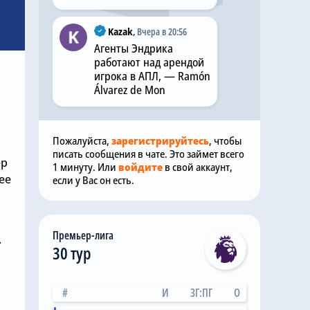
Kazak
,
Вчера в 20:56
Агенты Эндрика
работают над арендой
игрока в АПЛ, — Ramón
Álvarez de Mon
Пожалуйста,
зарегистрируйтесь
, чтобы
писать сообщения в чате. Это займет всего
ер
1 минуту. Или
войдите
в свой аккаунт,
ее
если у Вас он есть.
Премьер-лига
.
30 тур
ы
#
И
ЗГ:ПГ
О