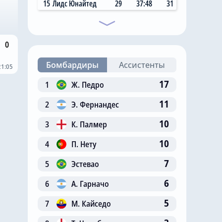
15
Лидс Юнайтед
29
37:48
31
0
Бомбардиры
Ассистенты
21:05
17
1
Ж. Педро
11
2
Э. Фернандес
10
3
К. Палмер
10
4
П. Нету
7
5
Эстевао
6
6
А. Гарначо
5
7
М. Кайседо