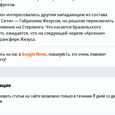
фунтов.
ие» интересовались другим нападающим из состава
 Сити» — Габриэлем Жезусом, но решили переключить
именно на Стерлинга. Что касается бразильского
Вчера, 12:00
о, ожидается, что на следующей неделе «Арсенал»
рансфере Жезуса.
«Манчестер
Вчера, 15:36
отреагиров
обы
Зачем Джош Ачимпонг из
шокирующу
сь на нас в
Google News
, пожалуйста, это очень поможет
«Челси» понадобился
размере £75
ту!
«Арсеналу»
«Челси»
ация
овать статьи на сайте возможно только в течении
7
дней со д
и.