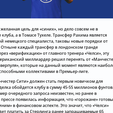
желанная цель для «синих», но дело совсем не в
 клуба, а в Томасе Тухеле. Трансфер Рахима является
й немецкого специалиста, таковы новые порядки от
. Отныне каждый трансфер в лондонском гранде
рез «верификацию» от главного тренера «Челси», эту
мериканский миллиардер решил перенять от «Манчест
иверпуля», которые на данный момент являются наибол
способными коллективами в Премьер-лиге.
нчестер Сити» должен стать первым новичком для
сделка обойдется клубу в сумму 45-55 миллионов фунтов
ер очередного запроса неизвестен, но ранее в
 прессе появилась информация, что «горожане» готов
иним» в финансовом аспекте. Это значит, что «Челси»
удет платить за Стерлинга ранее запрашиваемые 65