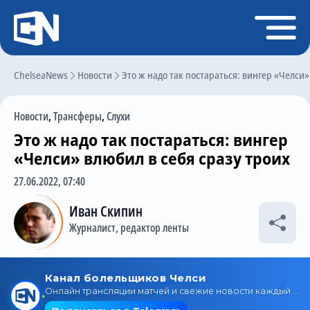
Регистрация
Войти
ChelseaNews
Главная
Новости
Это ж надо так постараться: вингер «Челси»
Новости
Новости
,
Трансферы
,
Слухи
Чат
Это ж надо так постараться: вингер
Трансферы
«Челси» влюбил в себя сразу троих
Слухи
27.06.2022, 07:40
История Челси
Иван Скипин
Журналист, редактор ленты
Статистика
Календарь игр
Состав команды
Поиск по сайту