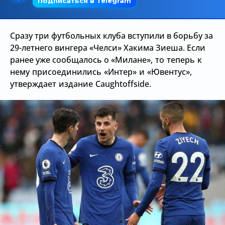
Трансляции
Сразу три футбольных клуба вступили в борьбу за
29-летнего вингера «Челси» Хакима Зиеша. Если
О сайте
ранее уже сообщалось о
«Милане», то теперь к
нему присоединились
«Интер» и
«Ювентус»,
Контакты
утверждает издание Caughtoffside.