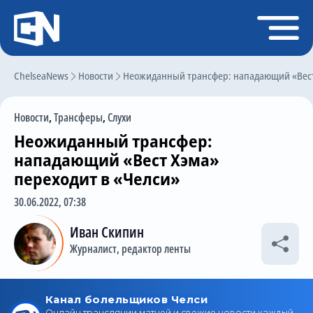
Регистрация
Войти
ChelseaNews
Главная
Новости
Неожиданный трансфер: нападающий «Вест 
Новости
Новости
,
Трансферы
,
Слухи
Чат
Неожиданный трансфер:
Трансферы
нападающий «Вест Хэма»
переходит в «Челси»
Слухи
30.06.2022, 07:38
История Челси
Иван Скипин
Статистика
Журналист, редактор ленты
Календарь игр
Состав команды
Поиск по сайту