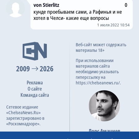
von Stierlitz
0
кунде проебываем сами, а Рафинья и не
хотел в Челси- какие еще вопросы
1 июля 2022 10:54
Веб-сайт может содержать
материалы 18+
При использовании
материалов сайта
2009
2026
необходимо указывать
гиперссылку на
Реклама
https://chelseanews.ru/.
О сайте
Команда сайта
Сетевое издание
«ChelseaNews.Ru»
зарегистрировано в
«Роскомнадзоре».
Лорс Амачиев
Номер свидетельства ЭЛ №
Основатель сайта