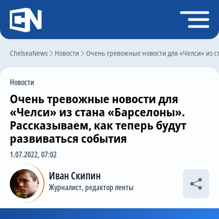
Регистрация
Войти
ChelseaNews
Главная
Новости
Очень тревожные новости для «Челси» из ст
Новости
Новости
Чат
Очень тревожные новости для
Трансферы
«Челси» из стана «Барселоны».
Рассказываем, как теперь будут
Слухи
развиваться события
История Челси
1.07.2022, 07:02
Статистика
Иван Скипин
Календарь игр
Журналист, редактор ленты
Состав команды
Поиск по сайту