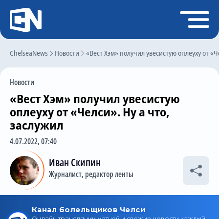
Регистрация
Войти
ChelseaNews
Главная
Новости
«Вест Хэм» получил увесистую оплеуху от «Че
Новости
Новости
Чат
«Вест Хэм» получил увесистую
Трансферы
оплеуху от «Челси». Ну а что,
заслужил
Слухи
4.07.2022, 07:40
История Челси
Иван Скипин
Статистика
Журналист, редактор ленты
Календарь игр
Состав команды
Поиск по сайту