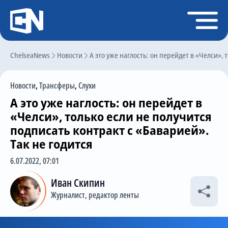
Регистрация
Войти
ChelseaNews
Главная
Новости
А это уже наглость: он перейдет в «Челси», 
Новости
Новости
,
Трансферы
,
Слухи
Чат
А это уже наглость: он перейдет в
Трансферы
«Челси», только если не получится
подписать контракт с «Баварией».
Слухи
Так не годится
История Челси
6.07.2022, 07:01
Статистика
Иван Скипин
Календарь игр
Журналист, редактор ленты
Состав команды
Поиск по сайту