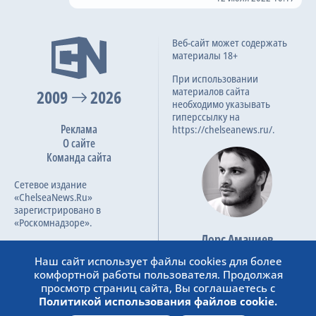
Веб-сайт может содержать
материалы 18+
При использовании
материалов сайта
2009
2026
необходимо указывать
гиперссылку на
Реклама
https://chelseanews.ru/.
О сайте
Команда сайта
Сетевое издание
«ChelseaNews.Ru»
зарегистрировано в
«Роскомнадзоре».
Лорс Амачиев
Номер свидетельства ЭЛ №
Основатель сайта
ФС 77 – 87138.
Наш сайт использует файлы cookies для более
admin@chelseanews.ru
комфортной работы пользователя. Продолжая
https://www.linkedin.com/
просмотр страниц сайта, Вы соглашаетесь с
Политикой использования файлов cookie.