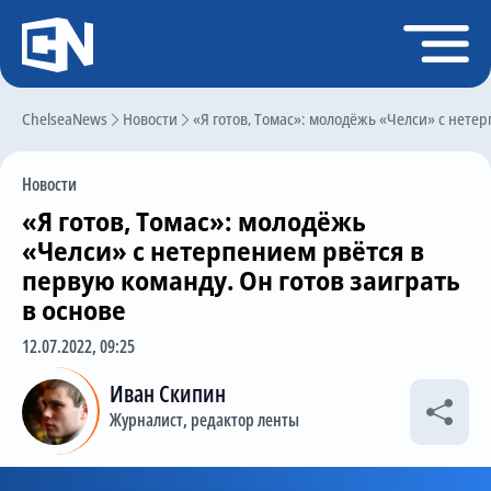
Регистрация
Войти
ChelseaNews
Главная
Новости
«Я готов, Томас»: молодёжь «Челси» с нетер
Новости
Новости
Чат
«Я готов, Томас»: молодёжь
Трансферы
«Челси» с нетерпением рвётся в
первую команду. Он готов заиграть
Слухи
в основе
История Челси
12.07.2022, 09:25
Статистика
Иван Скипин
Календарь игр
Журналист, редактор ленты
Состав команды
Поиск по сайту