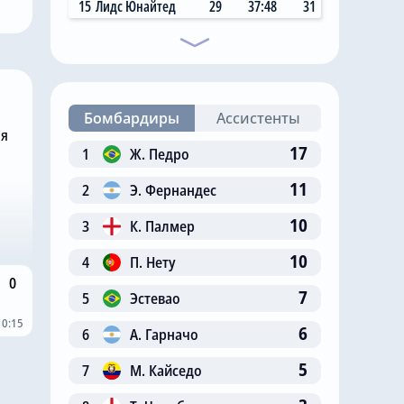
 млн за звезду
самый «старый дядя» в
15
Лидс Юнайтед
29
37:48
31
клубе
Бомбардиры
Ассистенты
ня
17
1
Ж. Педро
11
2
Э. Фернандес
10
3
К. Палмер
10
4
П. Нету
0
7
5
Эстевао
10:15
6
6
А. Гарначо
5
7
М. Кайседо