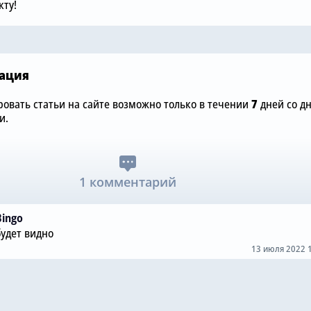
«Челси» понадобился
размере £75
ту!
«Арсеналу»
«Челси»
ация
овать статьи на сайте возможно только в течении
7
дней со д
и.
1 комментарий
Bingo
будет видно
13 июля 2022 