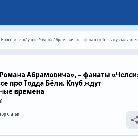
Новости
«Лучше Романа Абрамовича», – фанаты «Челси» узнали все про Тодда Бёли. Клуб ждут прекрасные време
Романа Абрамовича», – фанаты «Челси
се про Тодда Бёли. Клуб ждут
ные времена
26
тор статьи