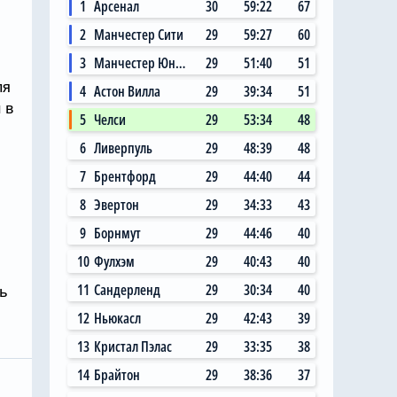
1
Арсенал
30
59:22
67
2
Манчестер Сити
29
59:27
60
3
Манчестер Юнайтед
29
51:40
51
ля
4
Астон Вилла
29
39:34
51
 в
5
Челси
29
53:34
48
6
Ливерпуль
29
48:39
48
7
Брентфорд
29
44:40
44
8
Эвертон
29
34:33
43
9
Борнмут
29
44:46
40
10
Фулхэм
29
40:43
40
11
Сандерленд
29
30:34
40
шь
Вчера, 11:14
12
Ньюкасл
29
42:43
39
 Сити»
Главный любитель
13
Кристал Пэлас
29
33:35
38
ал на
«привозов» в «Челси»
14
Брайтон
29
38:36
37
ю цену в
рад, что он теперь не