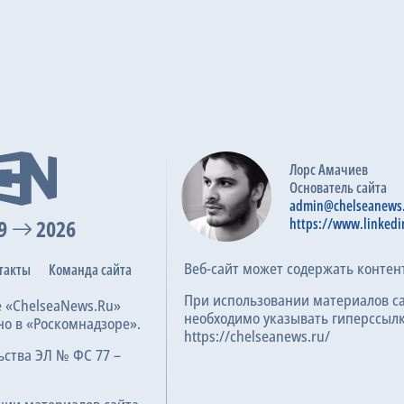
Лорс Амачиев
Основатель сайта
admin@chelseanews
9
2026
https://www.linkedi
Веб-сайт может содержать контен
такты
Команда сайта
При использовании материалов с
е «ChelseaNews.Ru»
необходимо указывать гиперссылк
но в «Роскомнадзоре».
https://chelseanews.ru/
ьства ЭЛ № ФС 77 –