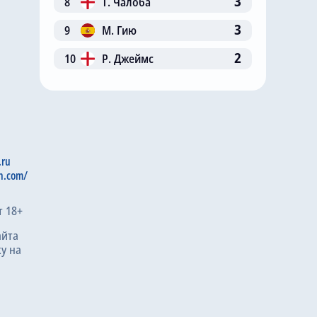
3
8
Т. Чалоба
3
9
М. Гию
2
10
Р. Джеймс
.ru
n.com/
т 18+
айта
у на