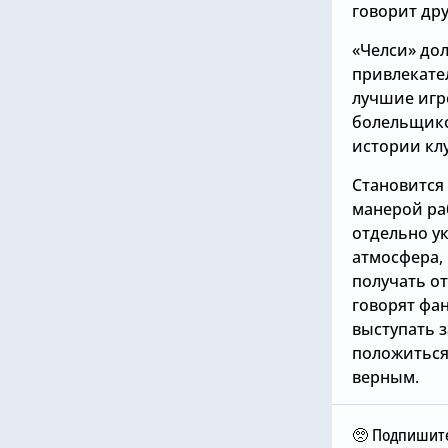
говорит др
«Челси» дол
привлекате
лучшие игр
болельщико
истории кл
Становится
манерой ра
отдельно ук
атмосфера, 
получать от
говорят фан
выступать 
6.08.2026, 11:17
положиться 
2026, 12:00
верным.
Николас Джексон
лси» не собирается
совершил добрый
упать нового вратаря,
поступок в «Челси», чт
🥺 Подпишите