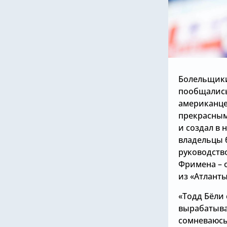
Болельщики
пообщались
американце
прекрасным
и создал в
владельцы 
руководств
Фримена – 
из «Атланты
«Тодд Бёли 
вырабатыва
сомневаюсь,