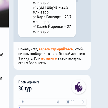
млн евро
✅ Лум Тшауна – 23,5
млн евро
✅ Карл Рашуорт – 25,7
млн евро
✅ Калеб Йиренки – 27
млн евро
Пожалуйста,
зарегистрируйтесь
, чтобы
писать сообщения в чате. Это займет всего
уб
1 минуту. Или
войдите
в свой аккаунт,
если у Вас он есть.
л
Премьер-лига
30 тур
#
И
ЗГ:ПГ
О