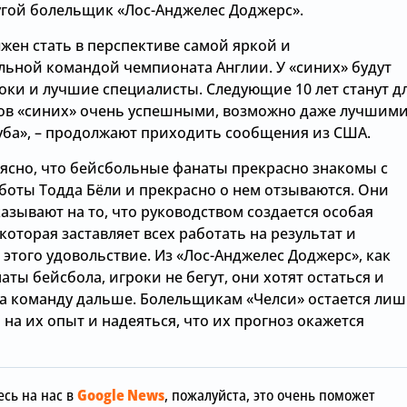
угой болельщик «Лос-Анджелес Доджерс».
жен стать в перспективе самой яркой и
льной командой чемпионата Англии. У «синих» будут
оки и лучшие специалисты. Следующие 10 лет станут д
в «синих» очень успешными, возможно даже лучшими
уба», – продолжают приходить сообщения из США.
 ясно, что бейсбольные фанаты прекрасно знакомы с
боты Тодда Бёли и прекрасно о нем отзываются. Они
азывают на то, что руководством создается особая
которая заставляет всех работать на результат и
 этого удовольствие. Из «Лос-Анджелес Доджерс», как
аты бейсбола, игроки не бегут, они хотят остаться и
за команду дальше. Болельщикам «Челси» остается ли
Вчера, 12:00
на их опыт и надеяться, что их прогноз окажется
«Манчестер
Вчера, 15:36
отреагиров
обы
Зачем Джош Ачимпонг из
шокирующу
сь на нас в
Google News
, пожалуйста, это очень поможет