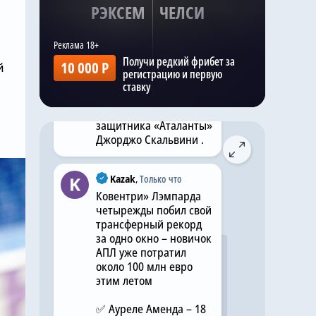
РЭКСЕМ
ЧЕЛСИ
Kazak
,
8 часов назад
Как сообщает Football
Получи редкий фрибет за
10 000 Р
й
Insider , «Челси» ведет
регистрацию и первую
борьбу с «Ньюкасл
ставку
Юнайтед» за
приобретение
защитника «Аталанты»
Джорджо Скальвини .
Kazak
,
Только что
Ковентри» Лэмпарда
четырежды побил свой
трансферный рекорд
за одно окно – новичок
АПЛ уже потратил
около 100 млн евро
этим летом
✅ Ауреле Аменда – 18