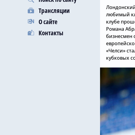
Лондонский
Трансляции
любимый кл
О сайте
клубе прош
Романа Абр
Контакты
бизнесмен 
европейско
«Челси» ста
кубковых с