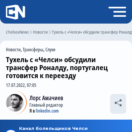
Регистрация
Войти
ChelseaNews
Главная
Новости
Тухель с «Челси» обсудили трансфер Роналду
Новости
Новости
,
Трансферы
,
Слухи
Чат
Тухель с «Челси» обсудили
Трансферы
трансфер Роналду, португалец
готовится к переезду
Слухи
17.07.2022, 07:05
История Челси
Лорс Амачиев
Статистика
Главный редактор
Календарь игр
Я в
linkedin.com
Состав команды
Поиск по сайту