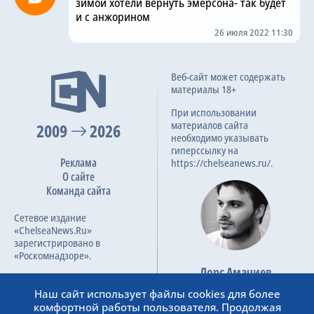
зимой хотели вернуть эмерсона- так будет
и с анжорином
26 июля 2022 11:30
Веб-сайт может содержать
материалы 18+
При использовании
материалов сайта
2009
2026
необходимо указывать
гиперссылку на
Реклама
https://chelseanews.ru/.
О сайте
Команда сайта
Сетевое издание
«ChelseaNews.Ru»
зарегистрировано в
«Роскомнадзоре».
Лорс Амачиев
Номер свидетельства ЭЛ №
Основатель сайта
ФС 77 – 87138.
Наш сайт использует файлы cookies для более
admin@chelseanews.ru
комфортной работы пользователя. Продолжая