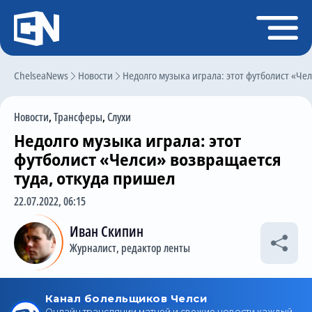
Регистрация
Войти
ChelseaNews
Главная
Новости
Недолго музыка играла: этот футболист «Че
Новости
Новости
,
Трансферы
,
Слухи
Чат
Недолго музыка играла: этот
Трансферы
футболист «Челси» возвращается
туда, откуда пришел
Слухи
22.07.2022, 06:15
История Челси
Иван Скипин
Статистика
Журналист, редактор ленты
Календарь игр
Состав команды
Поиск по сайту