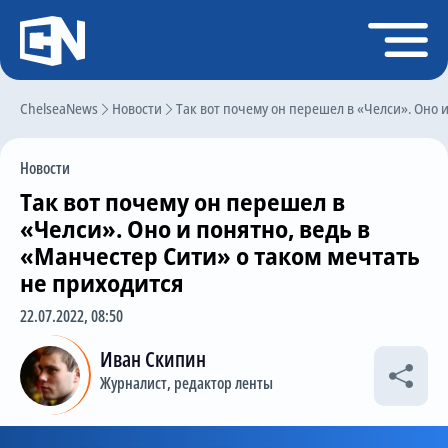
Регистрация
Войти
ChelseaNews
Главная
Новости
Так вот почему он перешел в «Челси». Оно 
Новости
Новости
Чат
Так вот почему он перешел в
Трансферы
«Челси». Оно и понятно, ведь в
«Манчестер Сити» о таком мечтать
Слухи
не приходится
История Челси
22.07.2022, 08:50
Статистика
Иван Скипин
Календарь игр
Журналист, редактор ленты
Состав команды
Поиск по сайту