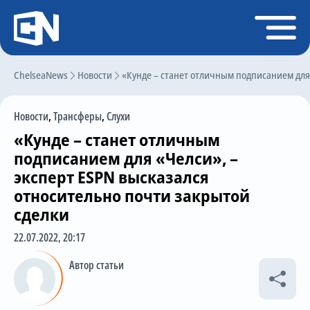
Регистрация
Войти
ChelseaNews
Главная
Новости
«Кунде – станет отличным подписанием для
Новости
Новости
,
Трансферы
,
Слухи
Чат
«Кунде – станет отличным
Трансферы
подписанием для «Челси», –
эксперт ESPN высказался
Слухи
относительно почти закрытой
История Челси
сделки
Статистика
22.07.2022, 20:17
Календарь игр
Автор статьи
Состав команды
Поиск по сайту