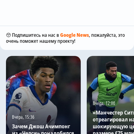
🥺 Подпишитесь на нас в
Google News
, пожалуйста, это
очень поможет нашему проекту!
Вчера, 12:00
«Манчестер Сит
Вчера, 15:36
отреагировал н
Зачем Джош Ачимпонг
шокирующую це
из «Челси» понадобился
размере £75 млн