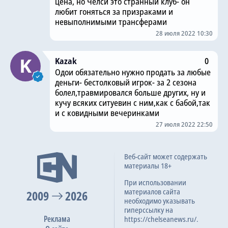
цена, но Челси это странный клуб- он
любит гоняться за призраками и
невыполнимыми трансферами
28 июля 2022 10:30
Kazak
0
Одои обязательно нужно продать за любые
деньги- бестолковый игрок- за 2 сезона
болел,травмировался больше других, ну и
кучу всяких ситуевин с ним,как с бабой,так
и с ковидными вечеринками
27 июля 2022 22:50
Веб-сайт может содержать
материалы 18+
При использовании
материалов сайта
2009
2026
необходимо указывать
гиперссылку на
Реклама
https://chelseanews.ru/.