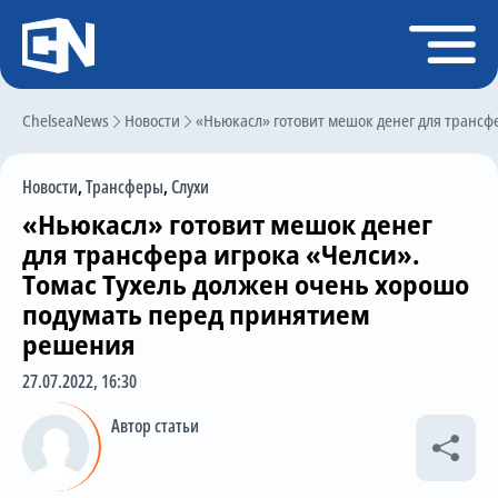
Регистрация
Войти
ChelseaNews
Главная
Новости
«Ньюкасл» готовит мешок денег для трансф
Новости
Новости
,
Трансферы
,
Слухи
Чат
«Ньюкасл» готовит мешок денег
Трансферы
для трансфера игрока «Челси».
Томас Тухель должен очень хорошо
Слухи
подумать перед принятием
История Челси
решения
Статистика
27.07.2022, 16:30
Календарь игр
Автор статьи
Состав команды
Поиск по сайту