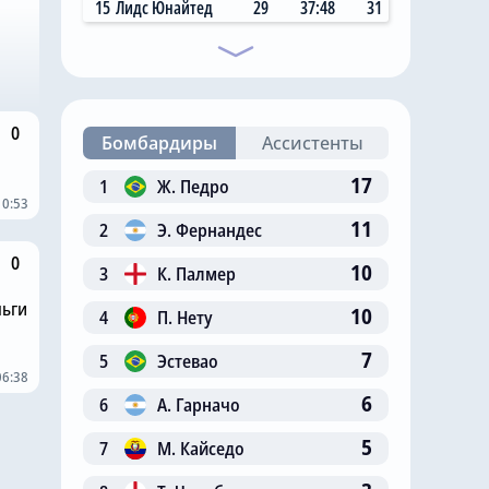
15
Лидс Юнайтед
29
37:48
31
0
Бомбардиры
Ассистенты
17
1
Ж. Педро
10:53
11
2
Э. Фернандес
0
10
3
К. Палмер
ньги
10
4
П. Нету
7
5
Эстевао
06:38
6
6
А. Гарначо
5
7
М. Кайседо