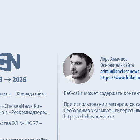
Лорс Амачиев
Основатель сайта
admin@chelseanews
9
2026
https://www.linkedi
Веб-сайт может содержать контен
такты
Команда сайта
При использовании материалов с
е «ChelseaNews.Ru»
необходимо указывать гиперссылк
но в «Роскомнадзоре».
https://chelseanews.ru/
ьства ЭЛ № ФС 77 –