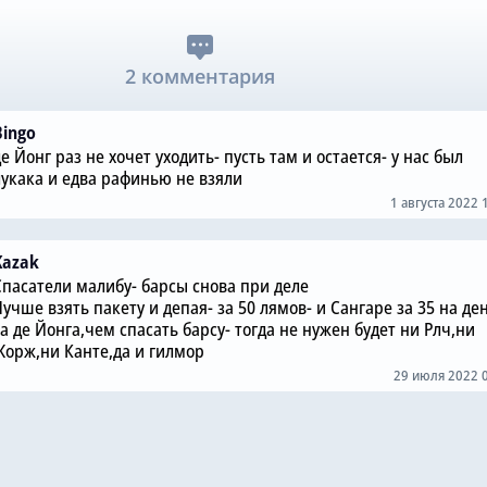
2 комментария
Bingo
е Йонг раз не хочет уходить- пусть там и остается- у нас был
лукака и едва рафинью не взяли
1 августа 2022 
Kazak
Спасатели малибу- барсы снова при деле
учше взять пакету и депая- за 50 лямов- и Сангаре за 35 на де
а де Йонга,чем спасать барсу- тогда не нужен будет ни Рлч,ни
Жорж,ни Канте,да и гилмор
29 июля 2022 