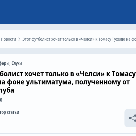
Новости
Этот футболист хочет только в «Челси» к Томасу Тухелю на фоне ультиматума, полученному от своего клуб
феры
,
Слухи
болист хочет только в «Челси» к Томасу
на фоне ультиматума, полученному от
луба
30
тор статьи