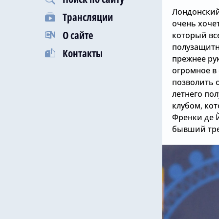
Лондонский
Трансляции
очень хочет
О сайте
который все
полузащитн
Контакты
прежнее ру
огромное в
позволить о
летнего по
клубом, ко
Френки де 
бывший тре