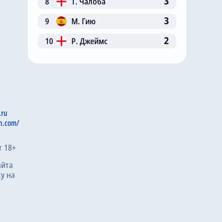
3
8
Т. Чалоба
3
9
М. Гию
2
10
Р. Джеймс
.ru
n.com/
т 18+
айта
у на