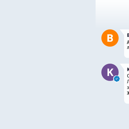
д
Л
з