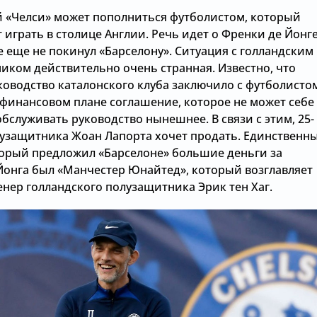
 «Челси» может пополниться футболистом, который
 играть в столице Англии. Речь идет о Френки де Йонге
 еще не покинул «Барселону». Ситуация с голландским
иком действительно очень странная. Известно, что
ководство каталонского клуба заключило с футболисто
 финансовом плане соглашение, которое не может себе
бслуживать руководство нынешнее. В связи с этим, 25-
лузащитника Жоан Лапорта хочет продать. Единственн
торый предложил «Барселоне» большие деньги за
Йонга был «Манчестер Юнайтед», который возглавляет
нер голландского полузащитника Эрик тен Хаг.