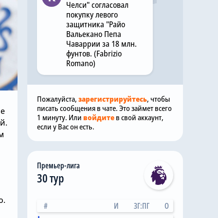
Челси" согласовал
покупку левого
защитника "Райо
Вальекано Пепа
Чаваррии за 18 млн.
фунтов. (Fabrizio
Romano)
Пожалуйста,
зарегистрируйтесь
, чтобы
писать сообщения в чате. Это займет всего
не
1 минуту. Или
войдите
в свой аккаунт,
й.
если у Вас он есть.
м
Премьер-лига
30 тур
о.
#
И
ЗГ:ПГ
О