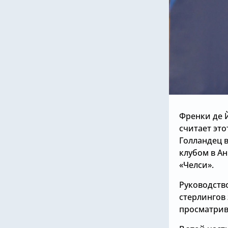
Френки де 
считает эт
Голландец 
клубом в Ан
«Челси».
Руководств
стерлингов 
просматрива