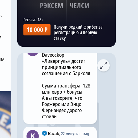
РЭКСЕМ
ЧЕЛСИ
шокирующую цену в
размере £75 млн за звезду
,
«Челси»
Получи редкий фрибет за
Комментировать
10 000 Р
регистрацию и первую
м
ставку
Kazak
,
29 минут назад
Daveockop:
ым
«Ливерпуль» достиг
принципиального
соглашения с Барколя
Сумма трансфера: 128
млн евро + бонусы
А вы говорите, что
Роджерс или Энцо
Фернандес дорого
стоили
Kazak
,
22 минуты назад