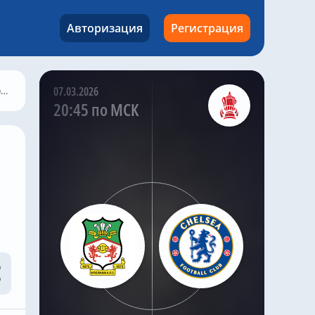
Авторизация
Регистрация
@chelseanews_bot
,
5 часов назад
Хаби Алонсо нужно
избавиться от 15
футболистов «Челси»
а
07.03.2026
20:45 по МСК
Комментировать
@chelseanews_bot
,
2 часа назад
Главный любитель
«привозов» в «Челси» рад,
что он теперь не самый
«старый дядя» в клубе
Комментировать
@chelseanews_bot
,
2 часа назад
«Манчестер Сити»
отреагировал на