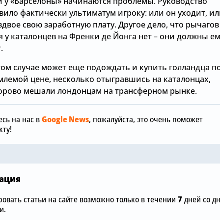
ти у «Барселоны» начинаются проблемы. Руководство
вило фактически ультиматум игроку: или он уходит, и
двое свою заработную плату. Другое дело, что рычагов
 у каталонцев на Френки де Йонга нет – они должны е
.
том случае может еще подождать и купить голландца п
Сегодня, 12:00
Сегодня, 11:14
млемой цене, несколько отыгравшись на каталонцах,
орово мешали лондонцам на трансферном рынке.
«Манчестер Сити»
Главный лю
»
отреагировал на
«привозов»
шокирующую цену в
рад, что он
сь на нас в
Google News
, пожалуйста, это очень поможет
ка
размере £75 млн за звезду
самый «ста
ту!
«Челси»
клубе
ация
овать статьи на сайте возможно только в течении
7
дней со д
и.