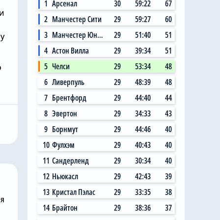
1
Арсенал
30
59:22
67
ли
2
Манчестер Сити
29
59:27
60
3
Манчестер Юнайтед
29
51:40
51
му
4
Астон Вилла
29
39:34
51
5
Челси
29
53:34
48
о
6
Ливерпуль
29
48:39
48
битель
7
Брентфорд
29
44:40
44
Сегодня, 09:00
 в «Челси»
8
Эвертон
29
34:33
43
 теперь не
Хаби Алонсо нужно
рый дядя» в
избавиться от 15
9
Борнмут
29
44:46
40
футболистов «Челси»
10
Фулхэм
29
40:43
40
11
Сандерленд
29
30:34
40
12
Ньюкасл
29
42:43
39
13
Кристал Пэлас
29
33:35
38
ня
14
Брайтон
29
38:36
37