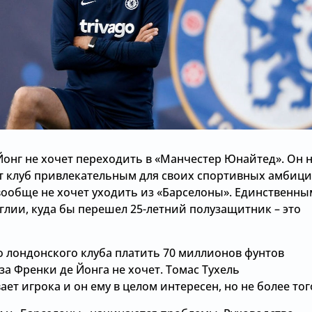
Йонг не хочет переходить в «Манчестер Юнайтед». Он 
от клуб привлекательным для своих спортивных амбици
вообще не хочет уходить из «Барселоны». Единственны
глии, куда бы перешел 25-летний полузащитник – это
о лондонского клуба платить 70 миллионов фунтов
за Френки де Йонга не хочет. Томас Тухель
ет игрока и он ему в целом интересен, но не более тог