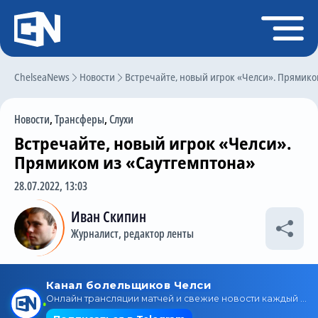
Регистрация
Войти
ChelseaNews
Главная
Новости
Встречайте, новый игрок «Челси». Прямико
Новости
Новости
,
Трансферы
,
Слухи
Чат
Встречайте, новый игрок «Челси».
Трансферы
Прямиком из «Саутгемптона»
Слухи
28.07.2022, 13:03
История Челси
Иван Скипин
Журналист, редактор ленты
Статистика
Календарь игр
Состав команды
Поиск по сайту