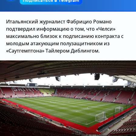
Трансляции
Итальянский журналист Фабрицио Романо
подтвердил информацию о том, что «Челси»
О сайте
максимально близок к подписанию контракта с
молодым атакующим полузащитником из
Контакты
«Саутгемптона» Тайлером Диблингом.