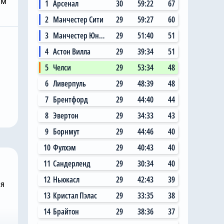
им
1
Арсенал
30
59:22
67
2
Манчестер Сити
29
59:27
60
3
Манчестер Юнайтед
29
51:40
51
4
Астон Вилла
29
39:34
51
Вчера, 11:14
5
Челси
29
53:34
48
 Сити»
Главный любитель
6
Ливерпуль
29
48:39
48
ал на
«привозов» в «Челси»
ю цену в
рад, что он теперь не
7
Брентфорд
29
44:40
44
 млн за звезду
самый «старый дядя» в
8
Эвертон
29
34:33
43
клубе
9
Борнмут
29
44:46
40
10
Фулхэм
29
40:43
40
11
Сандерленд
29
30:34
40
12
Ньюкасл
29
42:43
39
ня
13
Кристал Пэлас
29
33:35
38
14
Брайтон
29
38:36
37