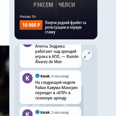
РЭКСЕМ
ЧЕЛСИ
Пендерс; Ачеампонг,
Фофана, Сарр, Хато;
Эстевао, Эссуго, Лавиа,
Мудрик; Делап,
Получи редкий фрибет за
10 000 Р
Джексон.
регистрацию и первую
ставку
Kazak
,
Вчера в 20:56
Агенты Эндрика
работают над арендой
игрока в АПЛ, — Ramón
Álvarez de Mon
Kazak
,
4 часа назад
На следующей неделе
Райан Кавума-Маккуин
переедет в «КПР» в
сезонную аренду
Kazak
,
3 часа назад