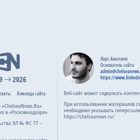
Лорс Амачиев
Основатель сайта
admin@chelseanews
9
2026
https://www.linkedi
Веб-сайт может содержать контен
такты
Команда сайта
При использовании материалов с
е «ChelseaNews.Ru»
необходимо указывать гиперссылк
но в «Роскомнадзоре».
https://chelseanews.ru/
ьства ЭЛ № ФС 77 –