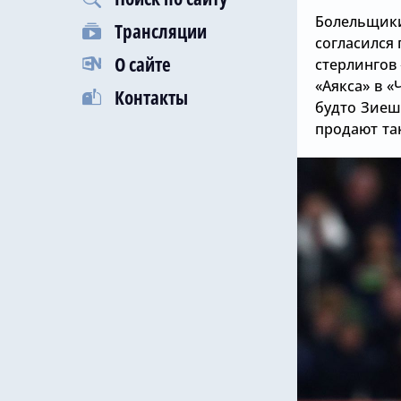
Болельщики 
Трансляции
согласился 
О сайте
стерлингов
«Аякса» в
«
Контакты
будто Зиеш 
продают та