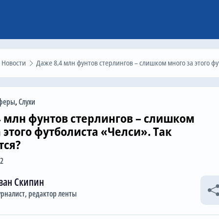
Новости
Даже 8,4 млн фунтов стерлингов – слишком много за этого футболиста «Челси». Так получаетс
феры
,
Слухи
4 млн фунтов стерлингов – слишком
 этого футболиста «Челси». Так
тся?
02
ван Скипин
рналист, редактор ленты