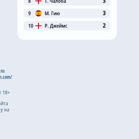
3
8
Т. Чалоба
3
9
М. Гию
2
10
Р. Джеймс
.ru
n.com/
т 18+
айта
у на