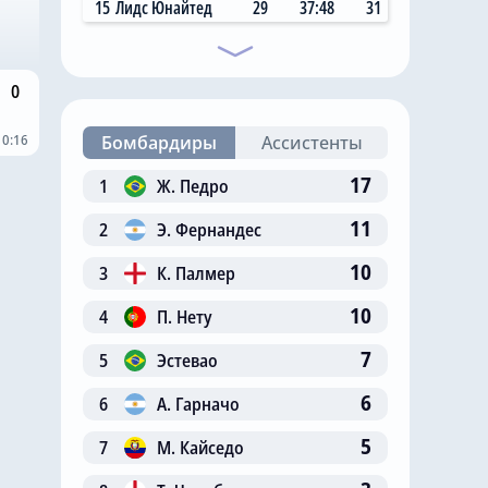
15
Лидс Юнайтед
29
37:48
31
0
10:16
Бомбардиры
Ассистенты
17
1
Ж. Педро
11
2
Э. Фернандес
10
3
К. Палмер
10
4
П. Нету
7
5
Эстевао
6
6
А. Гарначо
5
7
М. Кайседо