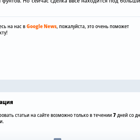
н фунтов. Но сейчас сделка ввсе находится под больш
сь на нас в
Google News
, пожалуйста, это очень поможет
ту!
Вчера, 12:00
«Манчестер
Вчера, 15:36
отреагиров
обы
Зачем Джош Ачимпонг из
шокирующу
«Челси» понадобился
размере £75
«Арсеналу»
«Челси»
ация
овать статьи на сайте возможно только в течении
7
дней со д
и.