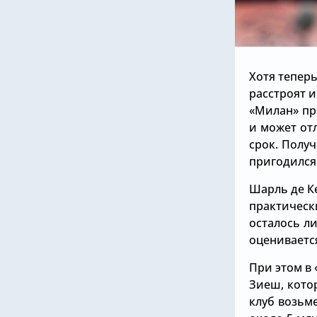
Хотя тепер
расстроят и
«Милан» пр
и может от
срок. Получ
пригодилс
Шарль де К
практическ
осталось л
оцениваетс
При этом в
Зиеш, кото
клуб возьме