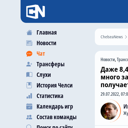
Главная
ChelseaNews
Новости
Чат
Новости
,
Транс
Трансферы
Даже 8,
Слухи
много за
получае
История Челси
29.07.2022, 07:
Статистика
Календарь игр
И
Жу
Состав команды
Поиск по сайту