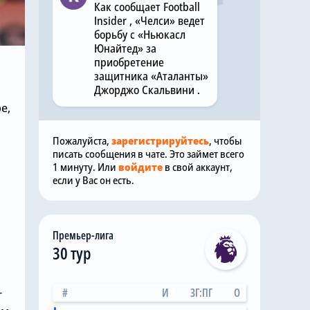
Как сообщает Football
Insider , «Челси» ведет
борьбу с «Ньюкасл
Юнайтед» за
приобретение
защитника «Аталанты»
Джорджо Скальвини .
е,
Пожалуйста,
зарегистрируйтесь
, чтобы
писать сообщения в чате. Это займет всего
1 минуту. Или
войдите
в свой аккаунт,
если у Вас он есть.
Премьер-лига
30 тур
#
И
ЗГ:ПГ
О
т