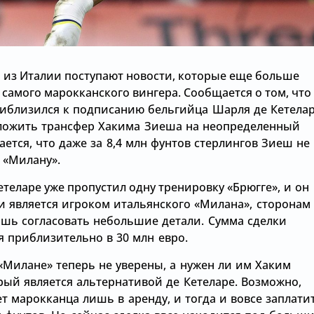
ь из Италии поступают новости, которые еще больше
 самого марокканского вингера. Сообщается о том, что
иблизился к подписанию бельгийца Шарля де Кетелар
ложить трансфер Хакима Зиеша на неопределенный
ается, что даже за 8,4 млн фунтов стерлингов Зиеш не
я
«Милану».
етеларе уже пропустил одну тренировку
«Брюгге», и он
и является игроком итальянского
«Милана», сторонам
ишь согласовать небольшие детали. Сумма сделки
я приблизительно в 30 млн евро.
«Милане» теперь не уверены, а нужен ли им Хаким
рый является альтернативой де Кетеларе. Возможно,
т марокканца лишь в аренду, и тогда и вовсе заплати