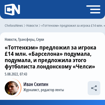
Регистрация
Войти
ChelseaNews
Главная
Новости
«Тоттенхэм» предложил за игрока £14 млн. 
Новости
Новости
,
Трансферы
,
Слухи
Чат
«Тоттенхэм» предложил за игрока
Трансферы
£14 млн. «Барселона» подумала,
подумала, и предложила этого
Слухи
футболиста лондонскому «Челси»
История Челси
5.08.2022, 07:43
Статистика
Иван Скипин
Календарь игр
Журналист, редактор ленты
Состав команды
Поиск по сайту