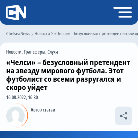
Регистрация
Войти
ChelseaNews
Главная
Новости
«Челси» – безусловный претендент на звезду
Новости
Новости
,
Трансферы
,
Слухи
Чат
«Челси» – безусловный претендент
Трансферы
на звезду мирового футбола. Этот
футболист со всеми разругался и
Слухи
скоро уйдет
История Челси
16.08.2022, 16:30
Статистика
Автор статьи
Календарь игр
Состав команды
Поиск по сайту