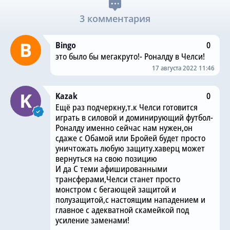
3 комментария
Bingo
0
это было бы мегакруто!- Роналду в Челси!
17 августа 2022 11:46
Kazak
0
Ещё раз подчеркну,т.к Челси готовится
играть в силовой и доминирующий футбол-
Роналду именно сейчас нам нужен,он
сдаже с Обамой или Бройей будет просто
уничтожать любую защиту.хаверц может
вернуться на свою позицию
И да С теми афишированными
трансферами,Челси станет просто
монстром с бегающей защитой и
полузащитой,с настоящим нападением и
главное с адекватной скамейкой под
усиление заменами!