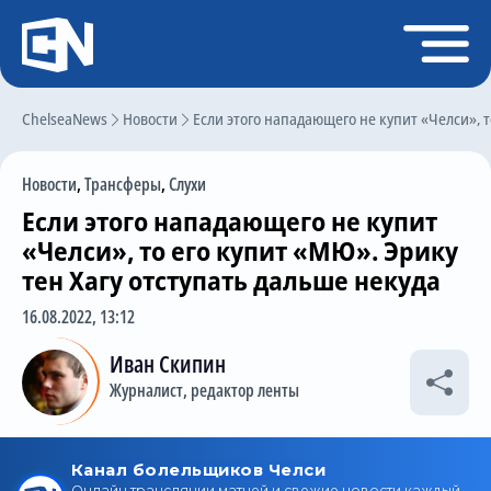
Регистрация
Войти
ChelseaNews
Главная
Новости
Если этого нападающего не купит «Челси», т
Новости
Новости
,
Трансферы
,
Слухи
Чат
Если этого нападающего не купит
Трансферы
«Челси», то его купит «МЮ». Эрику
тен Хагу отступать дальше некуда
Слухи
16.08.2022, 13:12
История Челси
Иван Скипин
Статистика
Журналист, редактор ленты
Календарь игр
Состав команды
Поиск по сайту