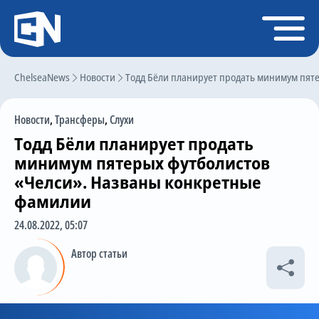
Регистрация
Войти
ChelseaNews
Главная
Новости
Тодд Бёли планирует продать минимум пят
Новости
Новости
,
Трансферы
,
Слухи
Чат
Тодд Бёли планирует продать
Трансферы
минимум пятерых футболистов
«Челси». Названы конкретные
Слухи
фамилии
История Челси
24.08.2022, 05:07
Статистика
Автор статьи
Календарь игр
Состав команды
Поиск по сайту