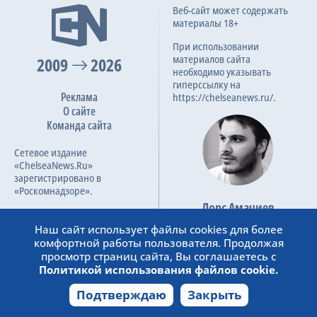
Веб-сайт может содержать
материалы 18+
При использовании
материалов сайта
2009
2026
необходимо указывать
гиперссылку на
Реклама
https://chelseanews.ru/.
О сайте
Команда сайта
Сетевое издание
«ChelseaNews.Ru»
зарегистрировано в
«Роскомнадзоре».
Лорс Амачиев
Номер свидетельства ЭЛ №
Основатель сайта
ФС 77 – 87138.
Наш сайт использует файлы cookies для более
admin@chelseanews.ru
комфортной работы пользователя. Продолжая
https://www.linkedin.com/
просмотр страниц сайта, Вы соглашаетесь с
Политикой использования файлов cookie.
Подтверждаю
Закрыть