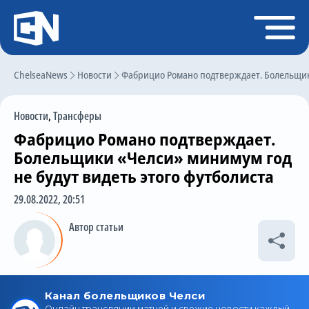
Регистрация
Войти
ChelseaNews
Главная
Новости
Фабрицио Романо подтверждает. Болельщики
Новости
Новости
,
Трансферы
Чат
Фабрицио Романо подтверждает.
Трансферы
Болельщики «Челси» минимум год
не будут видеть этого футболиста
Слухи
29.08.2022, 20:51
История Челси
Автор статьи
Статистика
Календарь игр
Состав команды
Поиск по сайту