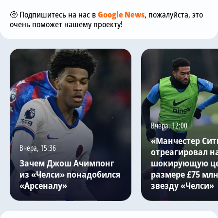
🥺 Подпишитесь на нас в
Google News
, пожалуйста, это
очень поможет нашему проекту!
Вчера, 12:00
«Манчестер Сит
Вчера, 15:36
отреагировал н
Зачем Джош Ачимпонг
шокирующую це
из «Челси» понадобился
размере £75 млн
«Арсеналу»
звезду «Челси»