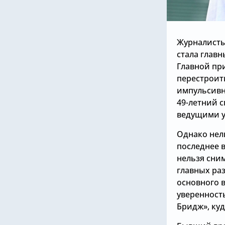
Журналисты
стала глав
Главной пр
перестроит
импульсивн
49-летний 
ведущими у
Однако нель
последнее в
нельзя сним
главных ра
основного в
уверенност
Бридж», куд