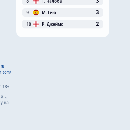
3
8
Т. Чалоба
3
9
М. Гию
2
10
Р. Джеймс
.ru
n.com/
т 18+
айта
у на