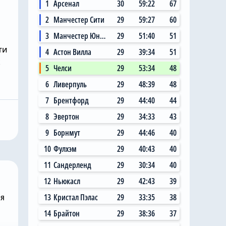
1
Арсенал
30
59:22
67
2
Манчестер Сити
29
59:27
60
3
Манчестер Юнайтед
29
51:40
51
ти
4
Астон Вилла
29
39:34
51
х
5
Челси
29
53:34
48
Сегодня, 11:14
6
Ливерпуль
29
48:39
48
 Сити»
Главный любитель
ал на
«привозов» в «Челси»
7
Брентфорд
29
44:40
44
ю цену в
рад, что он теперь не
8
Эвертон
29
34:33
43
 млн за звезду
самый «старый дядя» в
9
Борнмут
29
44:46
40
клубе
10
Фулхэм
29
40:43
40
11
Сандерленд
29
30:34
40
12
Ньюкасл
29
42:43
39
ня
13
Кристал Пэлас
29
33:35
38
14
Брайтон
29
38:36
37