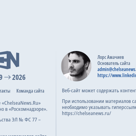
Лорс Амачиев
Основатель сайта
admin@chelseanews
9
2026
https://www.linkedi
Веб-сайт может содержать контен
такты
Команда сайта
При использовании материалов с
е «ChelseaNews.Ru»
необходимо указывать гиперссылк
но в «Роскомнадзоре».
https://chelseanews.ru/
ьства ЭЛ № ФС 77 –