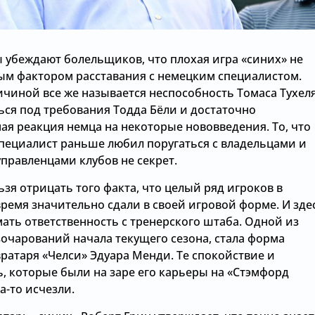
 убеждают болельщиков, что плохая игра «синих» не
ным фактором расставания с немецким специалистом.
ичиной все же называется неспособность Томаса Тухел
ься под требования Тодда Бёли и достаточно
ая реакция немца на некоторые нововведения. То, что
специалист раньше любил поругаться с владельцами и
правленцами клубов не секрет.
зя отрицать того факта, что целый ряд игроков в
ремя значительно сдали в своей игровой форме. И зде
ать ответственность с тренерского штаба. Одной из
зочарований начала текущего сезона, стала форма
ратаря «Челси» Эдуара Менди. Те спокойствие и
ь, которые были на заре его карьеры на «Стэмфорд
а-то исчезли.