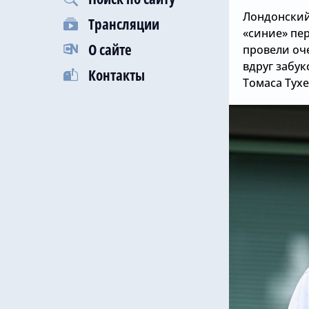
Лондонский
Трансляции
«синие» пе
О сайте
провели оч
вдруг забук
Контакты
Томаса Тухе