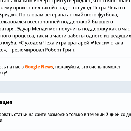
тарь «синих» Роберт Грин утверждает, что точно знает
чему произошел такой спад – это уход Петра Чеха со
Бридж». По словам ветерана английского футбола,
пользовался всесторонней поддержкой бывшего
ратаря. Эдуар Менди мог получить поддержку как в час
ого процесса, так и в части заботы одного из ведущи
Сегодня, 12:00
 клуба. «С уходом Чеха игра вратарей «Челси» стала
е», – резюмировал Роберт Грин.
«Манчестер
Сегодня, 15:36
отреагиров
обы
Зачем Джош Ачимпонг из
шокирующу
сь на нас в
Google News
, пожалуйста, это очень поможет
«Челси» понадобился
размере £75
ту!
«Арсеналу»
«Челси»
ация
овать статьи на сайте возможно только в течении
7
дней со д
и.