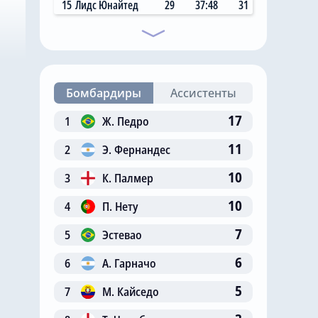
15
Лидс Юнайтед
29
37:48
31
Бомбардиры
Ассистенты
17
1
Ж. Педро
11
2
Э. Фернандес
10
3
К. Палмер
10
4
П. Нету
7
5
Эстевао
6
6
А. Гарначо
5
7
М. Кайседо