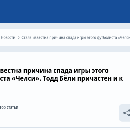
Новости
Стала известна причина спада игры этого футболиста «Челси». Тодд Бёли причастен и к этом
звестна причина спада игры этого
ста «Челси». Тодд Бёли причастен и к
тор статьи