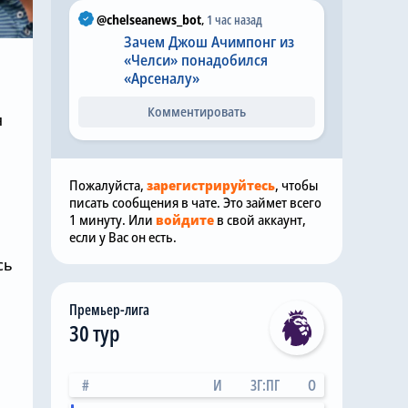
@chelseanews_bot
,
1 час назад
Зачем Джош Ачимпонг из
«Челси» понадобился
«Арсеналу»
Комментировать
я
Пожалуйста,
зарегистрируйтесь
, чтобы
писать сообщения в чате. Это займет всего
1 минуту. Или
войдите
в свой аккаунт,
если у Вас он есть.
сь
Премьер-лига
30 тур
#
И
ЗГ:ПГ
О