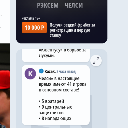
РЭКСЕМ
ЧЕЛСИ
Ранее на этой неделе
,
то же издание
сообщило, что команда
Получи редкий фрибет за
10 000 Р
Хаби Алонсо ,
е
регистрацию и первую
«Манчестер Юнайтед»
ставку
и «Ноттингем Форест»
присоединились к
«Ювентусу» в борьбе за
Лукуми.
Kazak
,
2 часа назад
Челси» в настоящее
время имеют 41 игрока
в основном составе!
• 5 вратарей
• 9 центральных
защитников
• 8 нападающих