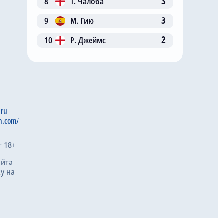
3
8
Т. Чалоба
3
9
М. Гию
2
10
Р. Джеймс
.ru
n.com/
т 18+
айта
у на