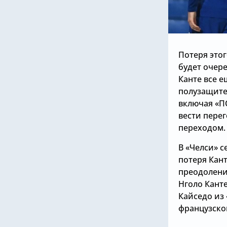
Потеря этог
будет очере
Канте все 
полузащите
включая «П
вести пере
переходом.
В «Челси» 
потеря Кан
преодолени
Нголо Канте
Кайседо из 
французско