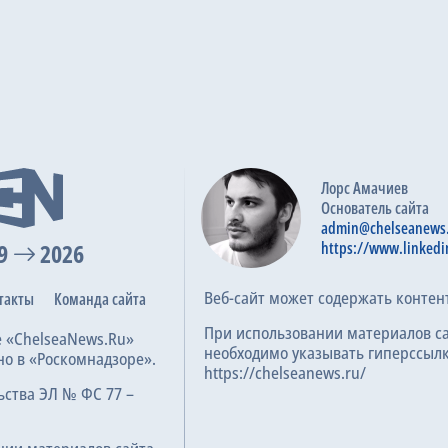
Лорс Амачиев
Основатель сайта
admin@chelseanews
9
2026
https://www.linkedi
Веб-сайт может содержать контен
такты
Команда сайта
При использовании материалов с
е «ChelseaNews.Ru»
необходимо указывать гиперссылк
но в «Роскомнадзоре».
https://chelseanews.ru/
ьства ЭЛ № ФС 77 –