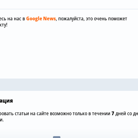
сь на нас в
Google News
, пожалуйста, это очень поможет
ту!
Сегодня, 12:00
«Манчестер
Сегодня, 15:36
отреагиров
обы
Зачем Джош Ачимпонг из
шокирующу
«Челси» понадобился
размере £75
«Арсеналу»
«Челси»
ация
овать статьи на сайте возможно только в течении
7
дней со д
и.