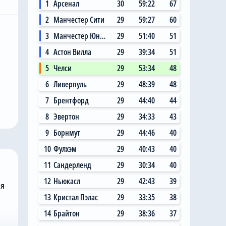
1
Арсенал
30
59:22
67
2
Манчестер Сити
29
59:27
60
3
Манчестер Юнайтед
29
51:40
51
4
Астон Вилла
29
39:34
51
Сегодня, 11:14
5
Челси
29
53:34
48
 Сити»
Главный любитель
6
Ливерпуль
29
48:39
48
ал на
«привозов» в «Челси»
ю цену в
рад, что он теперь не
7
Брентфорд
29
44:40
44
 млн за звезду
самый «старый дядя» в
8
Эвертон
29
34:33
43
клубе
9
Борнмут
29
44:46
40
10
Фулхэм
29
40:43
40
11
Сандерленд
29
30:34
40
12
Ньюкасл
29
42:43
39
ня
13
Кристал Пэлас
29
33:35
38
14
Брайтон
29
38:36
37