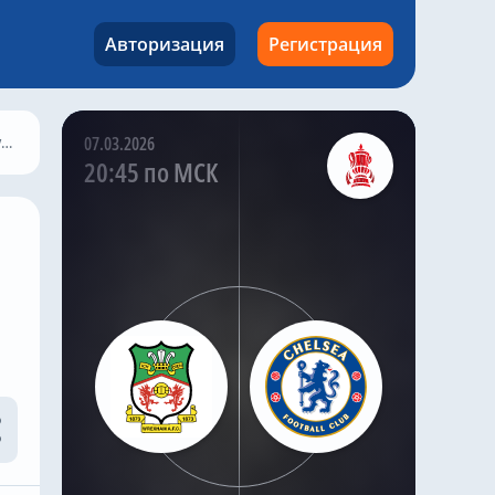
«Челси» возобновил
переговоры с «Кристал
Авторизация
Регистрация
Пэлас» о возможном
переходе
высококлассного
полузащитника Адама
Уортона, продолжая
у
07.03.2026
поиски долгосрочного
20:45 по МСК
усиления в центре
поля.
По словам хорошо
информированного
инсайдера «Челси»
Саймона Филлипса,
«синие» возобновили
переговоры с «Кристал
Пэлас», пытаясь
изучить возможность
подписания контракта
с игроком сборной
Англии до закрытия
трансферного окна.