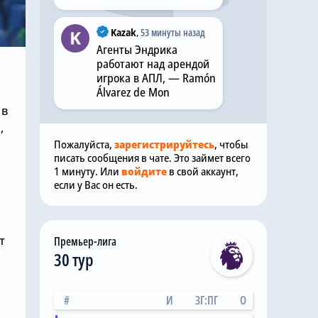
Kazak
,
53 минуты назад
Агенты Эндрика
работают над арендой
игрока в АПЛ, — Ramón
Álvarez de Mon
 в
,
Пожалуйста,
зарегистрируйтесь
, чтобы
писать сообщения в чате. Это займет всего
1 минуту. Или
войдите
в свой аккаунт,
если у Вас он есть.
т
Премьер-лига
30 тур
#
И
ЗГ:ПГ
О