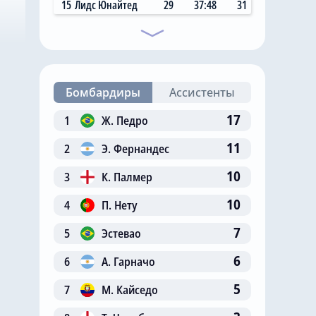
15
Лидс Юнайтед
29
37:48
31
Бомбардиры
Ассистенты
17
1
Ж. Педро
11
2
Э. Фернандес
10
3
К. Палмер
10
4
П. Нету
7
5
Эстевао
6
6
А. Гарначо
5
7
М. Кайседо