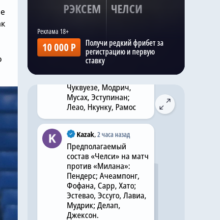
РЭКСЕМ
ЧЕЛСИ
не
ак
Kazak
,
2 часа назад
Прогнозируемый
Получи редкий фрибет за
10 000 Р
состав «Милана» на
регистрацию и первую
матч с «Челси»:
о
ставку
Терраччано; Томори,
Габбия, Павлович;
Чуквуезе, Модрич,
Мусах, Эступинан;
Леао, Нкунку, Рамос
Kazak
,
2 часа назад
Предполагаемый
состав «Челси» на матч
против «Милана»:
Пендерс; Ачеампонг,
Фофана, Сарр, Хато;
Эстевао, Эссуго, Лавиа,
Мудрик; Делап,
Джексон.