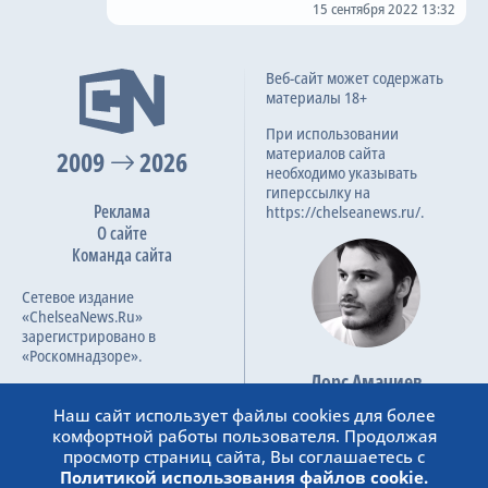
15 сентября 2022 13:32
Веб-сайт может содержать
материалы 18+
При использовании
материалов сайта
2009
2026
необходимо указывать
гиперссылку на
Реклама
https://chelseanews.ru/.
О сайте
Команда сайта
Сетевое издание
«ChelseaNews.Ru»
зарегистрировано в
«Роскомнадзоре».
Лорс Амачиев
Номер свидетельства ЭЛ №
Основатель сайта
ФС 77 – 87138.
Наш сайт использует файлы cookies для более
admin@chelseanews.ru
комфортной работы пользователя. Продолжая
https://www.linkedin.com/
просмотр страниц сайта, Вы соглашаетесь с
Политикой использования файлов cookie.