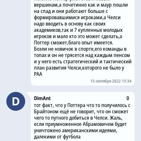
вершинам,а почетинно как и маур пошли
на спад и они работают больше с
формировавшимися игроками,а Челси
надо вводить в основу как своих
академиков,так и 7 купленных молодых
игроков и мало кто это может сделать,а
Поттер сможет,благо опыт имеется.
Боэли не новичок в спорте,его команды в
топах и он не трясется над каждым пенсом
и у него есть стратегический и тактический
план развития Челси,которого не было у
РАА
15 сентября 2022 15:34
DimAnt
0
тот факт, что у Поттера что то получилось с
Брайтоном ещё не говорит, что он сможет
чего то путного добиться в Челси. Жаль,
если приумноженное Абрамовичем будет
уничтожено американскими идеями,
далекими от футбола