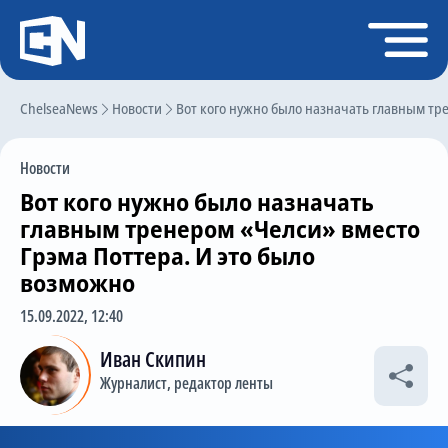
Регистрация
Войти
ChelseaNews
Главная
Новости
Вот кого нужно было назначать главным тр
Новости
Новости
Чат
Вот кого нужно было назначать
Трансферы
главным тренером «Челси» вместо
Грэма Поттера. И это было
Слухи
возможно
История Челси
15.09.2022, 12:40
Статистика
Иван Скипин
Календарь игр
Журналист, редактор ленты
Состав команды
Поиск по сайту