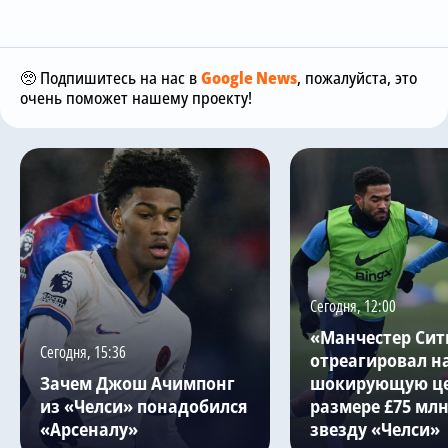
🥺 Подпишитесь на нас в
Google News
, пожалуйста, это
очень поможет нашему проекту!
Сегодня, 12:00
«Манчестер Сит
Сегодня, 15:36
отреагировал н
Зачем Джош Ачимпонг
шокирующую це
из «Челси» понадобился
размере £75 млн
«Арсеналу»
звезду «Челси»