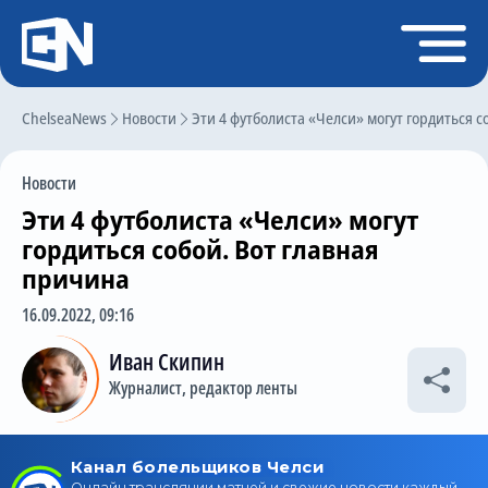
Регистрация
Войти
ChelseaNews
Главная
Новости
Эти 4 футболиста «Челси» могут гордиться с
Новости
Новости
Чат
Эти 4 футболиста «Челси» могут
Трансферы
гордиться собой. Вот главная
причина
Слухи
16.09.2022, 09:16
История Челси
Иван Скипин
Статистика
Журналист, редактор ленты
Календарь игр
Состав команды
Поиск по сайту