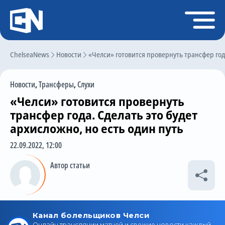
Регистрация
Войти
ChelseaNews
Главная
Новости
«Челси» готовится провернуть трансфер года
Новости
Новости
,
Трансферы
,
Слухи
Чат
«Челси» готовится провернуть
Трансферы
трансфер года. Сделать это будет
архисложно, но есть один путь
Слухи
22.09.2022, 12:00
История Челси
Автор статьи
Статистика
Календарь игр
Состав команды
Поиск по сайту