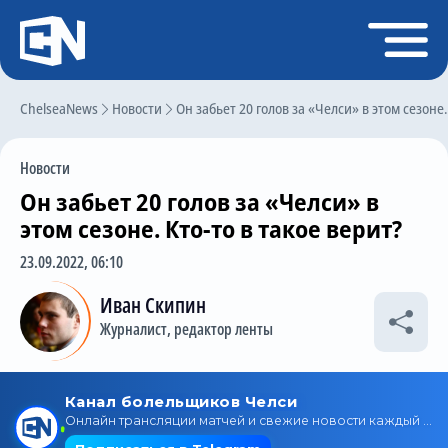
Регистрация
Войти
ChelseaNews
Главная
Новости
Он забьет 20 голов за «Челси» в этом сезоне.
Новости
Новости
Чат
Он забьет 20 голов за «Челси» в
Трансферы
этом сезоне. Кто-то в такое верит?
Слухи
23.09.2022, 06:10
История Челси
Иван Скипин
Журналист, редактор ленты
Статистика
Календарь игр
Состав команды
Поиск по сайту