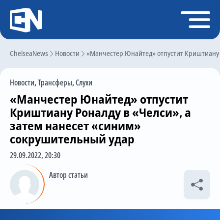
Регистрация
Войти
ChelseaNews
Главная
Новости
«Манчестер Юнайтед» отпустит Криштиану Р
Новости
Новости
,
Трансферы
,
Слухи
Чат
«Манчестер Юнайтед» отпустит
Трансферы
Криштиану Роналду в «Челси», а
затем нанесет «синим»
Слухи
сокрушительный удар
История Челси
29.09.2022, 20:30
Статистика
Автор статьи
Календарь игр
Состав команды
Поиск по сайту