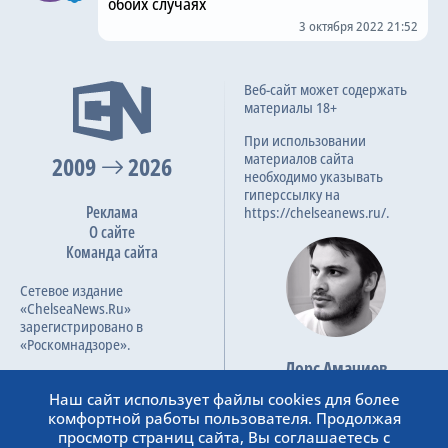
обоих случаях
3 октября 2022 21:52
Веб-сайт может содержать
материалы 18+
При использовании
материалов сайта
2009
2026
необходимо указывать
гиперссылку на
Реклама
https://chelseanews.ru/.
О сайте
Команда сайта
Сетевое издание
«ChelseaNews.Ru»
зарегистрировано в
«Роскомнадзоре».
Лорс Амачиев
Номер свидетельства ЭЛ №
Основатель сайта
ФС 77 – 87138.
Наш сайт использует файлы cookies для более
admin@chelseanews.ru
комфортной работы пользователя. Продолжая
https://www.linkedin.com/
просмотр страниц сайта, Вы соглашаетесь с