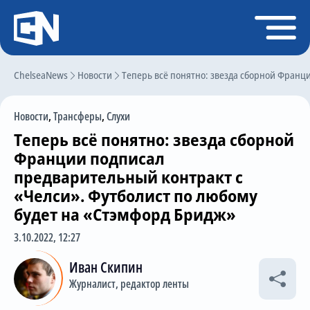
Регистрация
Войти
ChelseaNews
Главная
Новости
Теперь всё понятно: звезда сборной Франц
Новости
Новости
,
Трансферы
,
Слухи
Чат
Теперь всё понятно: звезда сборной
Трансферы
Франции подписал
предварительный контракт с
Слухи
«Челси». Футболист по любому
История Челси
будет на «Стэмфорд Бридж»
Статистика
3.10.2022, 12:27
Календарь игр
Иван Скипин
Состав команды
Журналист, редактор ленты
Поиск по сайту