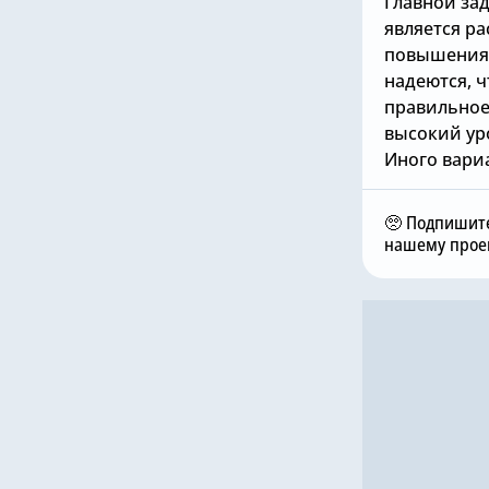
Главной зад
является р
повышения 
надеются, 
правильное 
высокий уро
Иного вариа
🥺 Подпишите
нашему проек