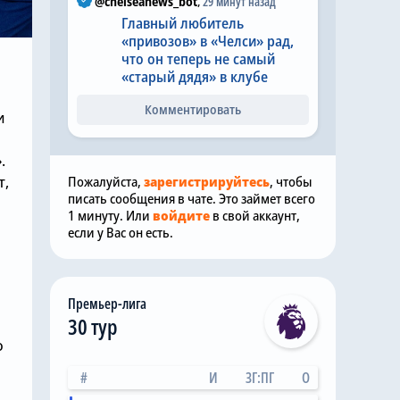
@chelseanews_bot
,
29 минут назад
Главный любитель
«привозов» в «Челси» рад,
что он теперь не самый
«старый дядя» в клубе
Комментировать
и
.
т,
Пожалуйста,
зарегистрируйтесь
, чтобы
писать сообщения в чате. Это займет всего
1 минуту. Или
войдите
в свой аккаунт,
если у Вас он есть.
Премьер-лига
30 тур
о
#
И
ЗГ:ПГ
О