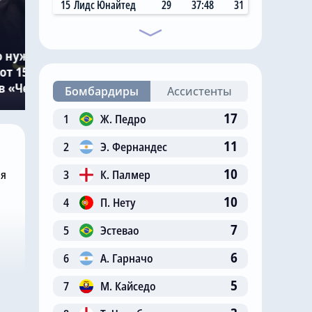
15
Лидс Юнайтед
29
37:48
31
Сегодня, 07:30
Новичок «Челси» радуется
о нужно
прекрасному началу
от 15
карьеры в лондонском
в «Челси»
клубе
Бомбардиры
Ассистенты
17
1
Ж. Педро
11
2
Э. Фернандес
10
3
К. Палмер
ня
10
4
П. Нету
7
5
Эстевао
6
6
А. Гарначо
5
7
М. Кайседо