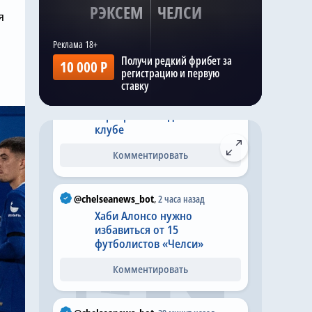
клуб
РЭКСЕМ
ЧЕЛСИ
я
Комментировать
Получи редкий фрибет за
10 000 Р
@chelseanews_bot
,
4 часа назад
регистрацию и первую
ставку
Новичок «Челси» радуется
прекрасному началу
карьеры в лондонском
клубе
Комментировать
@chelseanews_bot
,
2 часа назад
Хаби Алонсо нужно
избавиться от 15
футболистов «Челси»
Комментировать