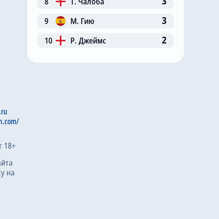
3
8
Т. Чалоба
3
9
М. Гию
2
10
Р. Джеймс
.ru
n.com/
т 18+
айта
у на