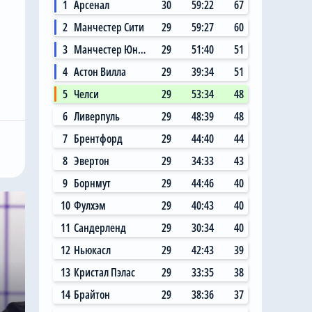
1
Арсенал
30
59:22
67
2
Манчестер Сити
29
59:27
60
3
Манчестер Юнайтед
29
51:40
51
4
Астон Вилла
29
39:34
51
5
Челси
29
53:34
48
6
Ливерпуль
29
48:39
48
7
Брентфорд
29
44:40
44
8
Эвертон
29
34:33
43
9
Борнмут
29
44:46
40
10
Фулхэм
29
40:43
40
11
Сандерленд
29
30:34
40
12
Ньюкасл
29
42:43
39
13
Кристал Пэлас
29
33:35
38
14
Брайтон
29
38:36
37