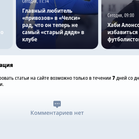
Сегодня, 11:14
Главный любитель
Сегодня, 09:00
«привозов» в «Челси»
рад, что он теперь не
Хаби Алонс
но
самый «старый дядя» в
избавиться 
клубе
футболисто
ация
овать статьи на сайте возможно только в течении
7
дней со д
и.
Комментариев нет