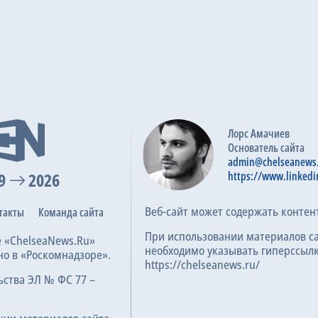
Лорс Амачиев
Основатель сайта
admin@chelseanews
9
2026
https://www.linkedi
Веб-сайт может содержать контен
такты
Команда сайта
При использовании материалов с
е «ChelseaNews.Ru»
необходимо указывать гиперссылк
но в «Роскомнадзоре».
https://chelseanews.ru/
ьства ЭЛ № ФС 77 –