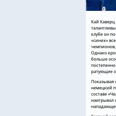
Кай Хаверц 
талантливы
клубе он п
«синих» все
чемпионов, 
Однако кром
больше осо
постепенно 
ратующие з
Показывая 
немецкий п
составе «Че
наигрывал 
нападающег