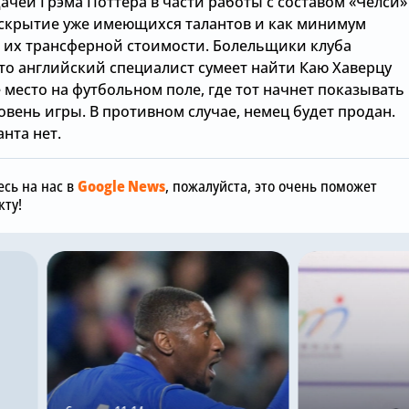
ачей Грэма Поттера в части работы с составом «Челси»
аскрытие уже имеющихся талантов и как минимум
их трансферной стоимости. Болельщики клуба
что английский специалист сумеет найти Каю Хаверцу
место на футбольном поле, где тот начнет показывать
вень игры. В противном случае, немец будет продан.
нта нет.
сь на нас в
Google News
, пожалуйста, это очень поможет
ту!