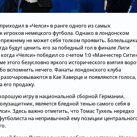
приходил в «Челси» в ранге одного из самых
х игроков немецкого футбола. Однако в лондонском
о-прежнему не может себя толком проявить. Болельщик
гда будут ценить его за победный гол в финале Лиги
когда «Челси» победил со счетом 1:0 «Манчестер Сити»
е этого безусловно яркого исторического взятия воро
бо вспомнить нечего. Фанаты лондонского клуба
разочаровываются в Кае Хаверце и появляются голоса,
а его продажу.
хорошую игру в национальной сборной Германии,
олузащитник, является бледной тенью самого себя в
лси». Здесь важно отметить, что Томас Тухель нередко
футболиста на непривычной ему позиции центральног
о.