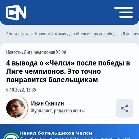
Регистрация
Войти
ChelseaNews
Главная
Новости
4 вывода о «Челси» после победы в Лиге ч
Новости
Новости
,
Лига чемпионов УЕФА
Чат
4 вывода о «Челси» после победы в
Трансферы
Лиге чемпионов. Это точно
понравится болельщикам
Слухи
6.10.2022, 12:35
История Челси
Иван Скипин
Статистика
Журналист, редактор ленты
Календарь игр
Состав команды
Поиск по сайту