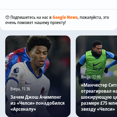
🥺 Подпишитесь на нас в
Google News
, пожалуйста, это
очень поможет нашему проекту!
Вчера, 12:00
«Манчестер Сит
Вчера, 15:36
отреагировал н
Зачем Джош Ачимпонг
шокирующую це
из «Челси» понадобился
размере £75 млн
«Арсеналу»
звезду «Челси»