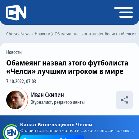
Регистрация
Войти
ChelseaNews
Главная
Новости
Обамеянг назвал этого футболиста «Челси»
Новости
Новости
Чат
Обамеянг назвал этого футболиста
Трансферы
«Челси» лучшим игроком в мире
Слухи
7.10.2022, 07:03
История Челси
Иван Скипин
Журналист, редактор ленты
Статистика
Календарь игр
Состав команды
Поиск по сайту