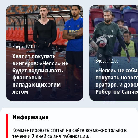
Вчера, 17:01
Хватит покупать
Вчера, 12:00
вингеров: «Челси» не
будет подписывать
«Челси» не соби
фланговых
покупать новог
нападающих этим
вратаря, и дово
летом
Робертом Санче
Информация
Комментировать статьи на сайте возможно только в
течении
7
дней со дня публикации.