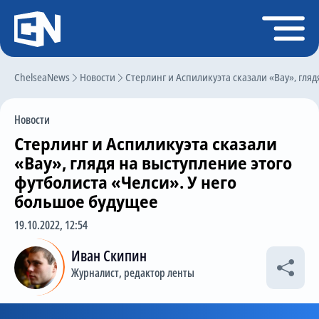
Регистрация
Войти
ChelseaNews
Главная
Новости
Стерлинг и Аспиликуэта сказали «Вау», гляд
Новости
Новости
Чат
Стерлинг и Аспиликуэта сказали
Трансферы
«Вау», глядя на выступление этого
футболиста «Челси». У него
Слухи
большое будущее
История Челси
19.10.2022, 12:54
Статистика
Иван Скипин
Календарь игр
Журналист, редактор ленты
Состав команды
Поиск по сайту