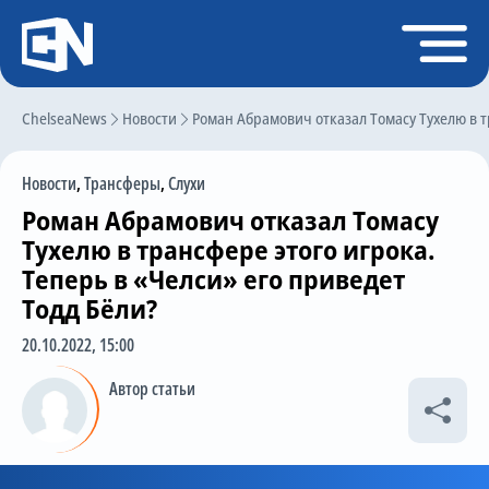
Регистрация
Войти
ChelseaNews
Главная
Новости
Роман Абрамович отказал Томасу Тухелю в т
Новости
Новости
,
Трансферы
,
Слухи
Чат
Роман Абрамович отказал Томасу
Трансферы
Тухелю в трансфере этого игрока.
Теперь в «Челси» его приведет
Слухи
Тодд Бёли?
История Челси
20.10.2022, 15:00
Статистика
Автор статьи
Календарь игр
Состав команды
Поиск по сайту