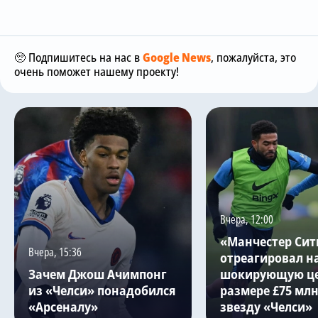
🥺 Подпишитесь на нас в
Google News
, пожалуйста, это
очень поможет нашему проекту!
Вчера, 12:00
«Манчестер Сит
Вчера, 15:36
отреагировал н
Зачем Джош Ачимпонг
шокирующую це
из «Челси» понадобился
размере £75 млн
«Арсеналу»
звезду «Челси»