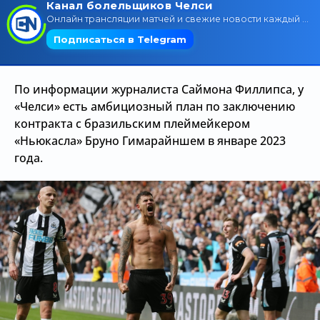
Трансляции
О сайте
По информации журналиста Саймона Филлипса, у
Контакты
«Челси» есть амбициозный план по заключению
контракта с бразильским плеймейкером
«Ньюкасла» Бруно Гимарайншем в январе 2023
года.