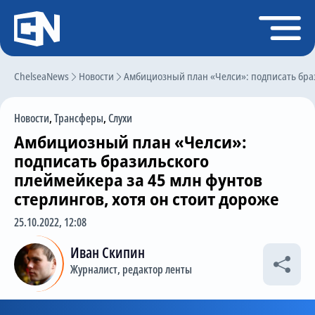
Регистрация
Войти
ChelseaNews
Главная
Новости
Амбициозный план «Челси»: подписать брази
Новости
Новости
,
Трансферы
,
Слухи
Чат
Амбициозный план «Челси»:
Трансферы
подписать бразильского
плеймейкера за 45 млн фунтов
Слухи
стерлингов, хотя он стоит дороже
История Челси
25.10.2022, 12:08
Статистика
Иван Скипин
Календарь игр
Журналист, редактор ленты
Состав команды
Поиск по сайту