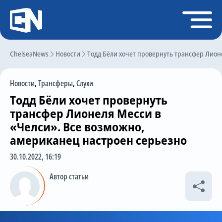
Регистрация
Войти
ChelseaNews
Главная
Новости
Тодд Бёли хочет провернуть трансфер Лион
Новости
Новости
,
Трансферы
,
Слухи
Чат
Тодд Бёли хочет провернуть
Трансферы
трансфер Лионеля Месси в
«Челси». Все возможно,
Слухи
американец настроен серьезно
История Челси
30.10.2022, 16:19
Статистика
Автор статьи
Календарь игр
Состав команды
Поиск по сайту