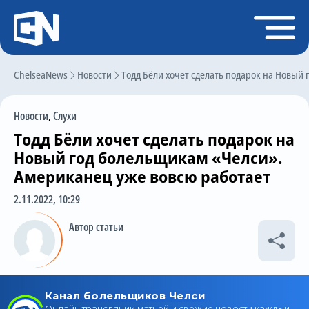
Регистрация
Войти
ChelseaNews
Главная
Новости
Тодд Бёли хочет сделать подарок на Новый
Новости
Новости
,
Слухи
Чат
Тодд Бёли хочет сделать подарок на
Трансферы
Новый год болельщикам «Челси».
Американец уже вовсю работает
Слухи
2.11.2022, 10:29
История Челси
Автор статьи
Статистика
Календарь игр
Состав команды
Поиск по сайту