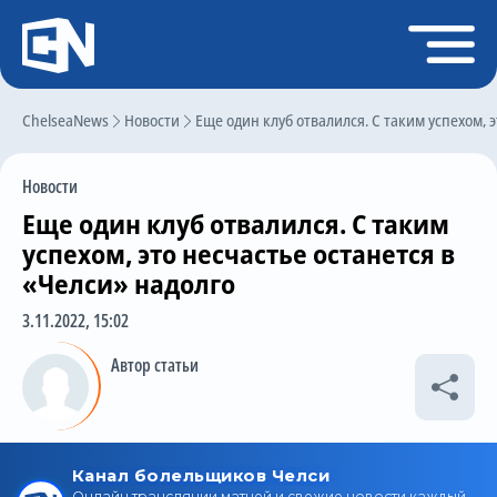
Регистрация
Войти
ChelseaNews
Главная
Новости
Еще один клуб отвалился. С таким успехом, 
Новости
Новости
Чат
Еще один клуб отвалился. С таким
Трансферы
успехом, это несчастье останется в
«Челси» надолго
Слухи
3.11.2022, 15:02
История Челси
Автор статьи
Статистика
Календарь игр
Состав команды
Поиск по сайту