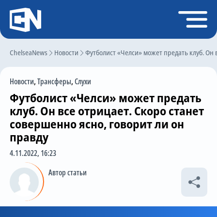
Регистрация
Войти
ChelseaNews
Главная
Новости
Футболист «Челси» может предать клуб. Он в
Новости
Новости
,
Трансферы
,
Слухи
Чат
Футболист «Челси» может предать
Трансферы
клуб. Он все отрицает. Скоро станет
совершенно ясно, говорит ли он
Слухи
правду
История Челси
4.11.2022, 16:23
Статистика
Автор статьи
Календарь игр
Состав команды
Поиск по сайту