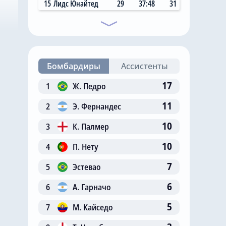
15
Лидс Юнайтед
29
37:48
31
Бомбардиры
Ассистенты
17
1
Ж. Педро
11
2
Э. Фернандес
10
3
К. Палмер
10
4
П. Нету
7
5
Эстевао
6
6
А. Гарначо
5
7
М. Кайседо