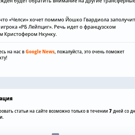
ужден будет обратить внимание на другие трансферны
что «Челси» хочет помимо Йошко Гвардиола заполучи
игрока «РБ Лейпциг». Речь идет о французском
 Кристофером Нкунку.
Сегодня, 06:00
Сегодня, 05:26
сь на нас в
Google News
, пожалуйста, это очень поможет
Английский нападающий
«Челси» ус
ту!
«Челси» срочно
завершает 
подыскивает себе новый
трансфер в 
клуб
трансферно
ация
овать статьи на сайте возможно только в течении
7
дней со д
и.