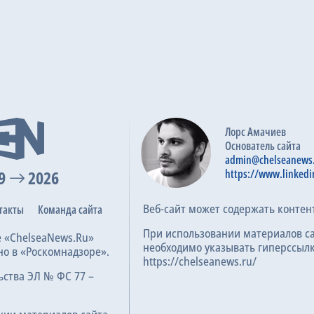
Лорс Амачиев
Основатель сайта
admin@chelseanews
9
2026
https://www.linkedi
Веб-сайт может содержать контен
такты
Команда сайта
При использовании материалов с
е «ChelseaNews.Ru»
необходимо указывать гиперссылк
но в «Роскомнадзоре».
https://chelseanews.ru/
ьства ЭЛ № ФС 77 –