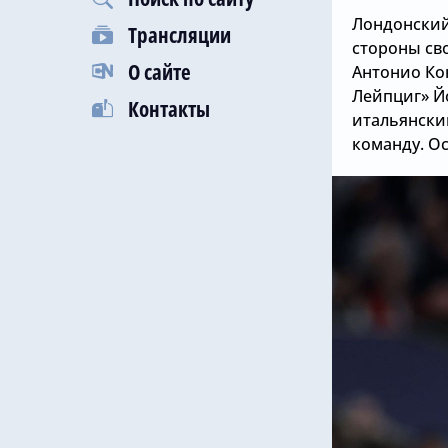
Лондонский
Трансляции
стороны св
О сайте
Антонио Ко
Лейпциг» Й
Контакты
итальянски
команду. Ос