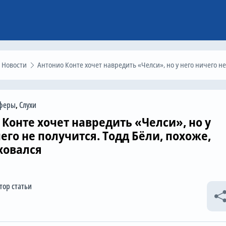
Новости
Антонио Конте хочет навредить «Челси», но у него ничего не получится. Тодд Бёли, похоже, подстраховалс
феры
,
Слухи
Конте хочет навредить «Челси», но у
его не получится. Тодд Бёли, похоже,
ховался
тор статьи