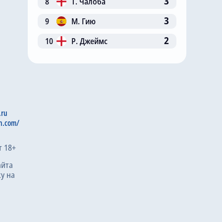
3
8
Т. Чалоба
3
9
М. Гию
2
10
Р. Джеймс
.ru
n.com/
т 18+
айта
у на