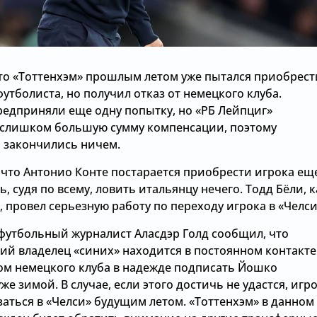
что «Тоттенхэм» прошлым летом уже пытался приобрест
футболиста, но получил отказ от немецкого клуба.
едприняли еще одну попытку, но «РБ Лейпциг»
 слишком большую сумму компенсации, поэтому
 закончились ничем.
 что Антонио Конте постарается приобрести игрока ещ
сь, судя по всему, ловить итальянцу нечего. Тодд Бёли, к
 провел серьезную работу по переходу игрока в «Челси
футбольный журналист Аласдэр Голд сообщил, что
ий владелец «синих» находится в постоянном контакте
ом немецкого клуба в надежде подписать Йошко
же зимой. В случае, если этого достичь не удастся, игр
аться в «Челси» будущим летом. «Тоттенхэм» в данном