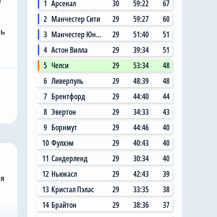
е
1
Арсенал
30
59:22
67
2
Манчестер Сити
29
59:27
60
ть
3
Манчестер Юнайтед
29
51:40
51
4
Астон Вилла
29
39:34
51
Вчера, 17:01
5
Челси
29
53:34
48
Хватит покупать
6
Ливерпуль
29
48:39
48
пешно
вингеров: «Челси» не
восьмой
будет подписывать
7
Брентфорд
29
44:40
44
летнее
фланговых нападающих
8
Эвертон
29
34:33
43
е окно
этим летом
9
Борнмут
29
44:46
40
10
Фулхэм
29
40:43
40
11
Сандерленд
29
30:34
40
12
Ньюкасл
29
42:43
39
ня
13
Кристал Пэлас
29
33:35
38
14
Брайтон
29
38:36
37