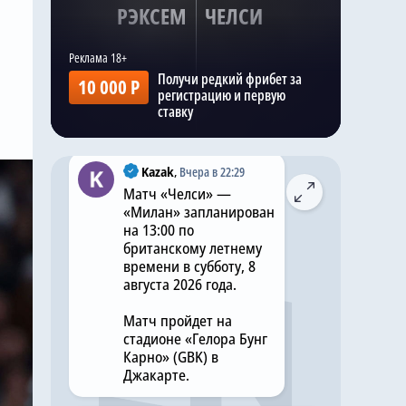
РЭКСЕМ
ЧЕЛСИ
трансферного окна.
И, по словам
журналиста, как и Энцо
Получи редкий фрибет за
10 000 Р
Фернандес, Густо
регистрацию и первую
намерен покинуть
ставку
«Челси» .
Kazak
,
Вчера в 22:29
Матч «Челси» —
«Милан» запланирован
на 13:00 по
британскому летнему
времени в субботу, 8
августа 2026 года.
Матч пройдет на
стадионе «Гелора Бунг
Карно» (GBK) в
Джакарте.