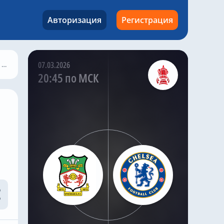
попросить об аренде.
Авторизация
Регистрация
Kazak
,
Вчера в 22:27
Мало Густо полон
решимости покинуть
«Челси».
я
07.03.2026
«Пари Сен-Жермен» —
20:45 по МСК
последняя команда,
проявившая интерес к
Gusto. Ранее летом
сообщалось, что
«Манчестер Сити»
также заинтересован в
Gusto .
Саймон Филлипс в
своей программе Si
Phillips Talks Chelsea
заявил , что ПСЖ хочет
подписать этого
правого защитника до
закрытия