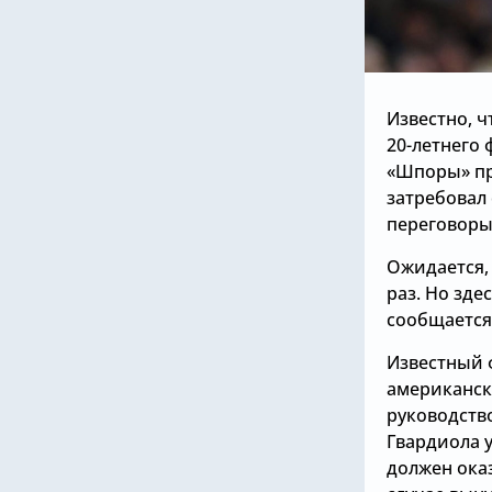
Известно, 
20-летнего 
«Шпоры» пр
затребовал
переговоры
Ожидается,
раз. Но зде
сообщается,
Известный 
американск
руководств
Гвардиола у
должен оказ