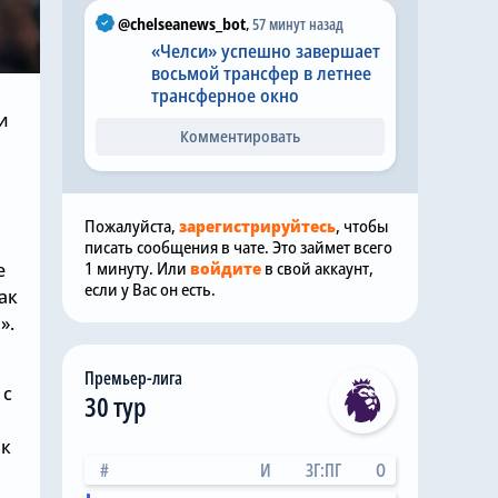
@chelseanews_bot
,
57 минут назад
«Челси» успешно завершает
восьмой трансфер в летнее
трансферное окно
и
Комментировать
Пожалуйста,
зарегистрируйтесь
, чтобы
писать сообщения в чате. Это займет всего
1 минуту. Или
войдите
в свой аккаунт,
е
если у Вас он есть.
ак
».
Премьер-лига
 с
30 тур
ок
#
И
ЗГ:ПГ
О