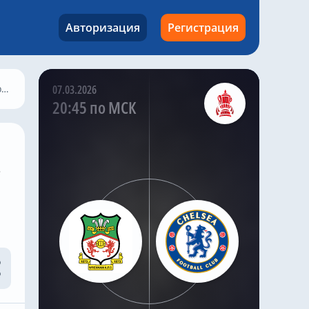
млн евро
✅ Лум Тшауна – 23,5
Авторизация
Регистрация
млн евро
✅ Карл Рашуорт – 25,7
млн евро
✅ Калеб Йиренки – 27
а
07.03.2026
млн евро
20:45 по МСК
Kazak
,
Вчера в 17:13
Челси» должен срочно
избавиться от 16
…
футболистов за
последние 25 дней
трансферного окна,
чтобы не попасть под
санкции ФИФА, – BBC
Лондонцам нужно
сократить раздутый
состав Хаби Алонсо с 41
игрока до