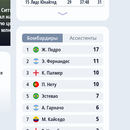
7.08.2026, 11:14
15
Лидс Юнайтед
29
37:48
31
 Сити»
Главный любитель
ал на
«привозов» в «Челси»
ю цену в
рад, что он теперь не
 млн за звезду
самый «старый дядя» в
клубе
Бомбардиры
Ассистенты
17
1
Ж. Педро
11
2
Э. Фернандес
10
3
К. Палмер
ня
10
4
П. Нету
7
5
Эстевао
6
6
А. Гарначо
5
7
М. Кайседо