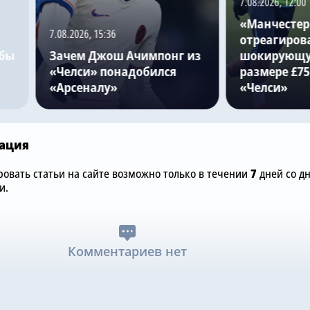
7.08.2026, 12:00
«Манчестер
7.08.2026, 15:36
отреагиров
обы
Зачем Джош Ачимпонг из
шокирующу
«Челси» понадобился
размере £75
«Арсеналу»
«Челси»
ация
овать статьи на сайте возможно только в течении
7
дней со д
и.
Комментариев нет