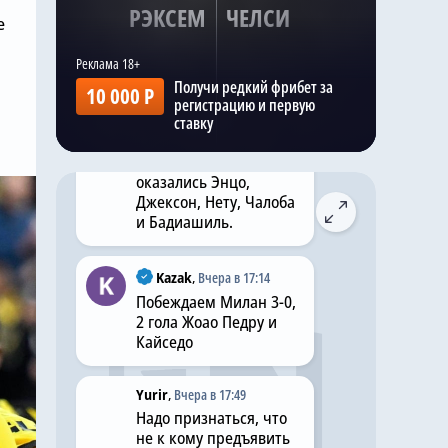
регламентных 25
РЭКСЕМ
ЧЕЛСИ
(включая 5 вратарей, 9
е
защитников и 8
нападающих), ведь
правила запрещают
Получи редкий фрибет за
10 000 Р
изолировать
регистрацию и первую
выставленных на
ставку
трансфер футболистов,
среди которых
оказались Энцо,
Джексон, Нету, Чалоба
и Бадиашиль.
Kazak
,
Вчера в 17:14
Побеждаем Милан 3-0,
2 гола Жоао Педру и
Кайседо
Yurir
,
Вчера в 17:49
Надо признаться, что
не к кому предъявить