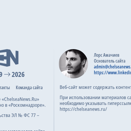
Лорс Амачиев
Основатель сайта
admin@chelseanews
9
2026
https://www.linkedi
Веб-сайт может содержать контен
такты
Команда сайта
При использовании материалов с
е «ChelseaNews.Ru»
необходимо указывать гиперссылк
но в «Роскомнадзоре».
https://chelseanews.ru/
ьства ЭЛ № ФС 77 –