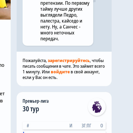
претензии. По первому
тайму лучше других
выглядели Педро,
палестра, кайседо и
нету. Ну, а Санчес -
много неточных
передач.
Пожалуйста,
зарегистрируйтесь
, чтобы
ло
писать сообщения в чате. Это займет всего
1 минуту. Или
войдите
в свой аккаунт,
если у Вас он есть.
ет
ов
Премьер-лига
30 тур
#
И
ЗГ:ПГ
О