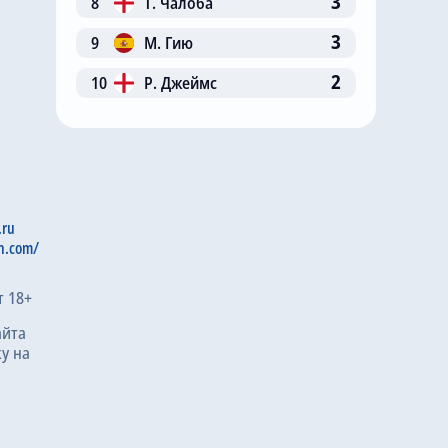
3
8
Т. Чалоба
3
9
М. Гию
2
10
Р. Джеймс
.ru
n.com/
т 18+
айта
у на