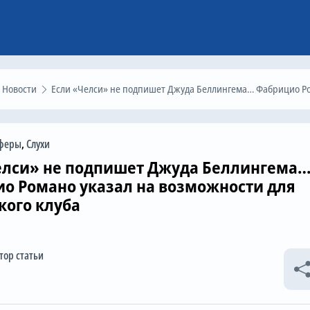
Новости
Если «Челси» не подпишет Джуда Беллингема… Фабрицио Романо указал на возможности для лондонского клуб
феры
,
Слухи
елси» не подпишет Джуда Беллингема
о Романо указал на возможности для
кого клуба
тор статьи