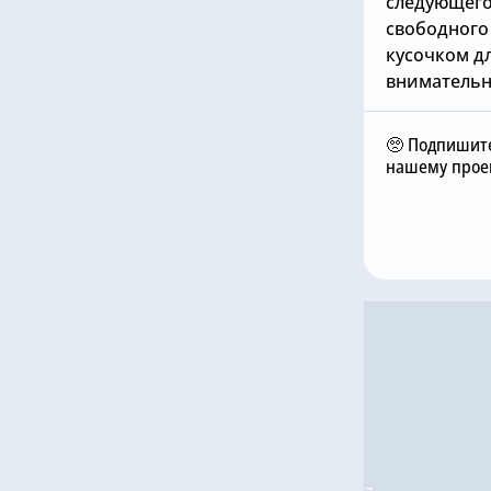
следующего 
свободного
кусочком д
внимательн
🥺 Подпишите
нашему проек