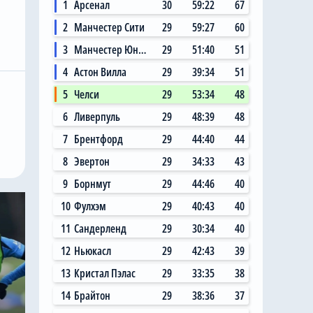
1
Арсенал
30
59:22
67
2
Манчестер Сити
29
59:27
60
3
Манчестер Юнайтед
29
51:40
51
4
Астон Вилла
29
39:34
51
5
Челси
29
53:34
48
6
Ливерпуль
29
48:39
48
7
Брентфорд
29
44:40
44
8
Эвертон
29
34:33
43
9
Борнмут
29
44:46
40
10
Фулхэм
29
40:43
40
11
Сандерленд
29
30:34
40
12
Ньюкасл
29
42:43
39
13
Кристал Пэлас
29
33:35
38
14
Брайтон
29
38:36
37