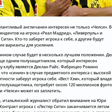
лантливый англичанин интересен не только «Челси». В
ендентов на игрока «Реал Мадрид», «Ливерпуль» и
Сити». Кто-то заберет игрока к себе, а другие будут
ие варианты для усиления.
данном случае будет в несколько лучшем положении. Де
 еще одним полузащитником, который интересен
у клубу является Деклан Райс. Фабрицио Романо
 что «синие» в случае предметного интереса с высокой
тности заберут игрока себе. «Вест Хэм», который владе
 полузащитника, потребует около 120 миллионов фунт
и «Челси» может их заплатить.
о, итальянский журналист обратил внимание на Юри
Контракт игрока с «Лестер Сити» заканчивается летом