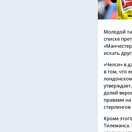
Молодой та
списке прет
«Манчестер 
искать друг
«Челси» в 
в том, что
лондонском
утверждает,
долей вероя
правами на
стерлингов 
Кроме этог
Тилеманса. 