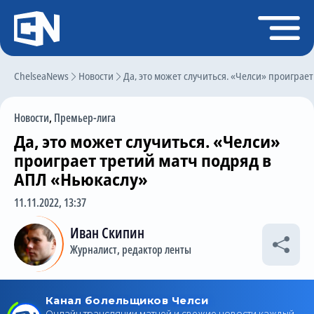
Регистрация
Войти
ChelseaNews
Главная
Новости
Да, это может случиться. «Челси» проиграе
Новости
Новости
,
Премьер-лига
Чат
Да, это может случиться. «Челси»
Трансферы
проиграет третий матч подряд в
АПЛ «Ньюкаслу»
Слухи
11.11.2022, 13:37
История Челси
Иван Скипин
Статистика
Журналист, редактор ленты
Календарь игр
Состав команды
Поиск по сайту