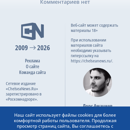
Комментариев нет
Веб-сайт может содержать
материалы 18+
При использовании
материалов сайта
2009
2026
необходимо указывать
гиперссылку на
Реклама
https://chelseanews.ru/.
О сайте
Команда сайта
Сетевое издание
«ChelseaNews.Ru»
зарегистрировано в
«Роскомнадзоре».
Лорс Амачиев
Номер свидетельства ЭЛ №
Основатель сайта
ФС 77 – 87138.
Наш сайт использует файлы cookies для более
admin@chelseanews.ru
комфортной работы пользователя. Продолжая
https://www.linkedin.com/
просмотр страниц сайта, Вы соглашаетесь с