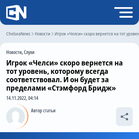
Регистрация
Войти
ChelseaNews
Главная
Новости
Игрок «Челси» скоро вернется на тот урове
Новости
Новости
,
Слухи
Чат
Игрок «Челси» скоро вернется на
Трансферы
тот уровень, которому всегда
соответствовал. И он будет за
Слухи
пределами «Стэмфорд Бридж»
История Челси
14.11.2022, 04:14
Статистика
Автор статьи
Календарь игр
Состав команды
Поиск по сайту