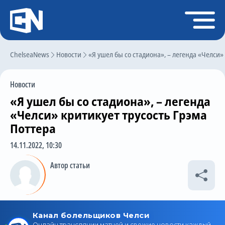
Регистрация
Войти
ChelseaNews
Главная
Новости
«Я ушел бы со стадиона», – легенда «Челси»
Новости
Новости
Чат
«Я ушел бы со стадиона», – легенда
Трансферы
«Челси» критикует трусость Грэма
Поттера
Слухи
14.11.2022, 10:30
История Челси
Автор статьи
Статистика
Календарь игр
Состав команды
Поиск по сайту